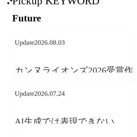
Pickup KEYWORD
Future
Update
2026.08.03
カンヌライオンズ2026受賞作
品に見る最新トレンド
Update
2026.07.24
──「優れたブランド体験」
を事業と組織へどう実装する
AI生成では表現できない
か
WebGLのメリットと今後の展