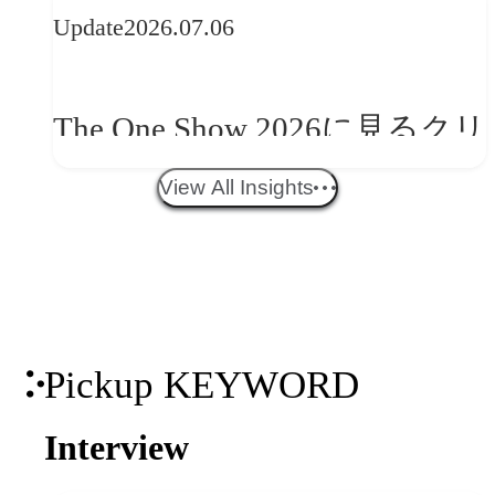
Update
2026.07.06
望
The One Show 2026に見るクリ
エイティブトレンド──社会
View All Insights
との接点を、ブランドらしい
「体験」へ変える
Pickup KEYWORD
Interview