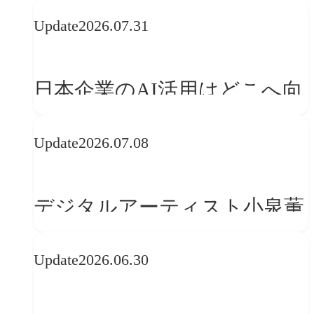
Update
2026.07.31
日本企業のAI活用はどこへ向
かうべきか──欧州の最新ト
Update
2026.07.08
レンドに見る「人間中心」へ
の転換
デジタルアーティスト小泉薫
央が語るComfyUI｜生成AIワ
Update
2026.06.30
ークフロー設計と「ノイズと
美意識」