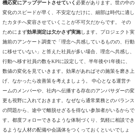
機応変にアップデートさせていく
必要があります。世の中の
変化のスピードが早く、不安定なだけに、細部は時代に適し
たカタチへ変容させていくことが不可欠だからです。
その
ためにまず
効果測定は欠かさず実施
します。プロジェクト実
施前のアンケート調査で「理念へ共感しているものの、行動
に移せていない」と答えた社員が多い場合、理念へ共感し、
行動へ移す社員の数をKPIに設定して、半年後や1年後に、
数値の変化を見ていきます。効果があればその施策を磨き上
げ、なかったら改善策を考えましょう。
中心となる運営チ
ームのメンバーや、社内へ伝播する存在のアンバサダーの変
更も視野に入れておきます。なぜなら通常業務とのバランス
の問題から、途中で離脱せざるを得ない参加者がいるからで
す。都度フォローできるような体制づくり、気軽に相談でき
るような人材の配備や会議体をつくっておくといいでしょ