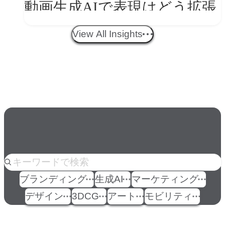
動画生成AIで表現はどう拡張
する？映像ディレクター橋本
View All Insights
伸吾が語る、AI時代の「プロ
の条件」
人気のkeyword
ブランディング
生成AI
マーケティング
デザイン
3DCG
アート
モビリティ