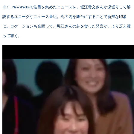
※2…NewsPicksで注目を集めたニュースを、堀江貴文さんが深堀りして解
説するユニークなニュース番組。丸の内を舞台にすることで新鮮な印象
に。ロケーションも合間って、堀江さんの芯を食った発言が、より冴え渡
って響く。