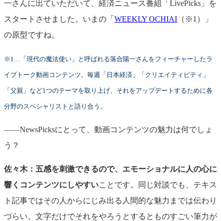
一さんに出ていただいて、経済ニュース番組「LivePicks」を
スタートさせました。いまの「
WEEKLY OCHIAI
（※1）」
の原型ですね。
※1…「現代の魔法使い」と呼ばれる落合陽一さんをフィーチャーしたラ
イブトーク動画コンテンツ。毎週「日本経済」「クリエイティビティ」
「父親」など1つのテーマを取り上げ、それをアップデートするために各
分野のスペシャリストと語り合う。
——NewsPicksにとって、動画コンテンツの魅力は何でしょ
う？
佐々木：
五感を刺激できるので、エモーショナルに人の心に
響くコンテンツにしやすい
ことです。同じ対談でも、テキス
ト記事ではその人からにじみ出る人間的な魅力までは伝わり
づらい。文字だけでそれをやろうとするとものすごい筆力が