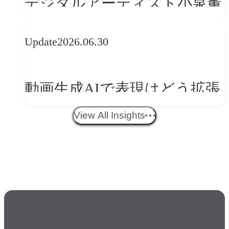
デジタルアーティスト小泉薫
央が語るComfyUI｜生成AIワ
Update
2026.06.30
ークフロー設計と「ノイズと
美意識」
動画生成AIで表現はどう拡張
する？映像ディレクター橋本
View All Insights
伸吾が語る、AI時代の「プロ
の条件」