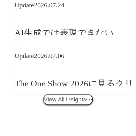
Update
2026.07.24
──「優れたブランド体験」
を事業と組織へどう実装する
AI生成では表現できない
か
WebGLのメリットと今後の展
Update
2026.07.06
望
The One Show 2026に見るクリ
エイティブトレンド──社会
View All Insights
との接点を、ブランドらしい
「体験」へ変える