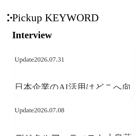
Pickup KEYWORD
Interview
Update
2026.07.31
日本企業のAI活用はどこへ向
かうべきか──欧州の最新ト
Update
2026.07.08
レンドに見る「人間中心」へ
の転換