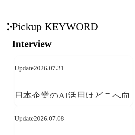
Pickup KEYWORD
Interview
Update
2026.07.31
日本企業のAI活用はどこへ向
かうべきか──欧州の最新ト
Update
2026.07.08
レンドに見る「人間中心」へ