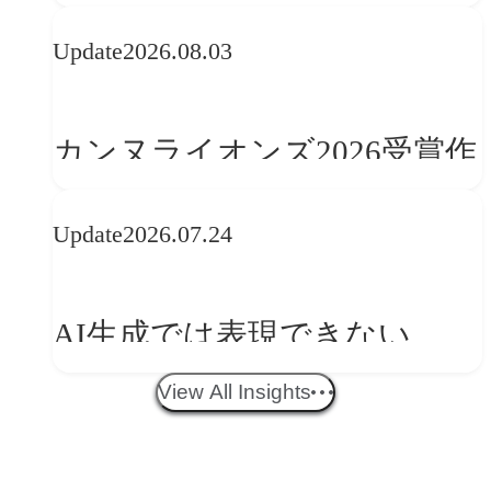
とは？OFFF Barcelona 2026に
Update
2026.08.03
学ぶ「動的ブランディング」
の設計手法
カンヌライオンズ2026受賞作
品に見る最新トレンド
Update
2026.07.24
──「優れたブランド体験」
を事業と組織へどう実装する
AI生成では表現できない
か
WebGLのメリットと今後の展
View All Insights
望