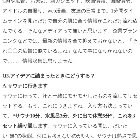
CMや広告、お天気、新ガジェット、映画情報、国際情勢、
アイドルの自撮り、web漫画、友達の日常まで。1分間タイ
ムラインを見ただけで自分の肌に合う情報がこれだけ流れ込
んでくる。そんなメディアって無いと思います。企業プラン
ニングなどでは、最新の情報を全て抑えておかないと、「そ
れ〇〇の広告に似ているよね」なんて事になりかねないの
で……。情報収集は怠りません。
Q3.アイデアに詰まったときにどうする？
A.
サウナに行きます
サウナに行って、汗と一緒にモヤモヤしたものを流してリセ
ットする。もう、これにつきますね。入り方も決まってい
て、
“サウナ10分、水風呂3分、外に出て休憩5分”。これを3
セット繰り返します
。サウナに入っている間は、だいた
い“無”の状態。何にも考えないのがいい。サウナは熱さで思