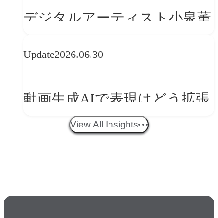
の転換
デジタルアーティスト小泉薫
央が語るComfyUI｜生成AIワ
Update
2026.06.30
ークフロー設計と「ノイズと
美意識」
動画生成AIで表現はどう拡張
する？映像ディレクター橋本
View All Insights
伸吾が語る、AI時代の「プロ
の条件」