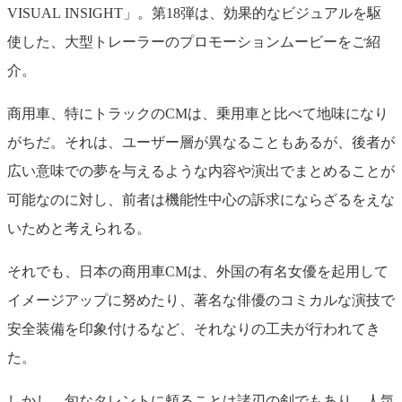
VISUAL
INSIGHT
」。第18弾は、効果的なビジュアルを駆
使した、大型トレーラーのプロモーションムービーをご紹
介。
商用車、特にトラックの
CM
は、乗用車と比べて地味になり
がちだ。それは、ユーザー層が異なることもあるが、後者が
広い意味での夢を与えるような内容や演出でまとめることが
可能なのに対し、前者は機能性中心の訴求にならざるをえな
いためと考えられる。
それでも、日本の商用車
CM
は、外国の有名女優を起用して
イメージアップに努めたり、著名な俳優のコミカルな演技で
安全装備を印象付けるなど、それなりの工夫が行われてき
た。
しかし、旬なタレントに頼ることは諸刃の剣でもあり、人気