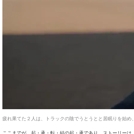
疲れ果てた２人は、トラックの陰でうとうとと居眠りを始め
ここまでが、起・承・転・結の起・承であり、ストーリーは