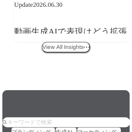
Update
2026.06.30
ークフロー設計と「ノイズと
美意識」
動画生成AIで表現はどう拡張
する？映像ディレクター橋本
View All Insights
伸吾が語る、AI時代の「プロ
の条件」
人気のkeyword