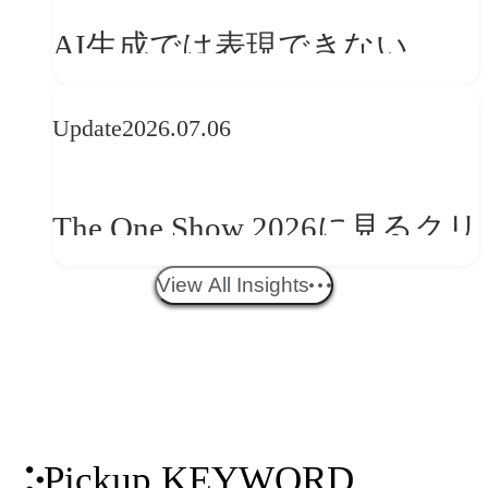
を事業と組織へどう実装する
AI生成では表現できない
か
WebGLのメリットと今後の展
Update
2026.07.06
望
The One Show 2026に見るクリ
エイティブトレンド──社会
View All Insights
との接点を、ブランドらしい
「体験」へ変える
Pickup KEYWORD