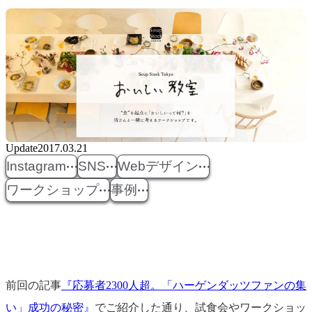
Update
2017.03.21
Instagram
SNS
Webデザイン
ワークショップ
事例
前回の記事
『応募者2300人超。「ハーゲンダッツファンの集
い」成功の秘密』
でご紹介した通り、試食会やワークショッ