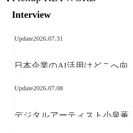
Interview
Update
2026.07.31
日本企業のAI活用はどこへ向
かうべきか──欧州の最新ト
Update
2026.07.08
レンドに見る「人間中心」へ
の転換
デジタルアーティスト小泉薫
央が語るComfyUI｜生成AIワ