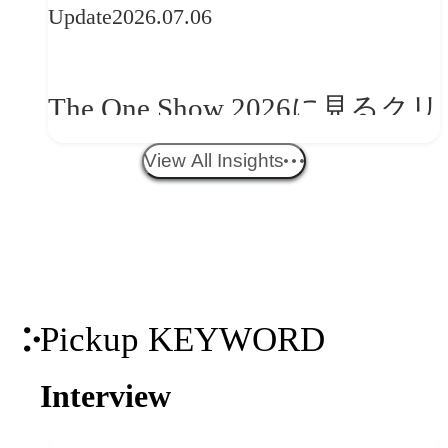
Update
2026.07.06
望
The One Show 2026に見るクリ
エイティブトレンド──社会
View All Insights
との接点を、ブランドらしい
「体験」へ変える
Pickup KEYWORD
Interview