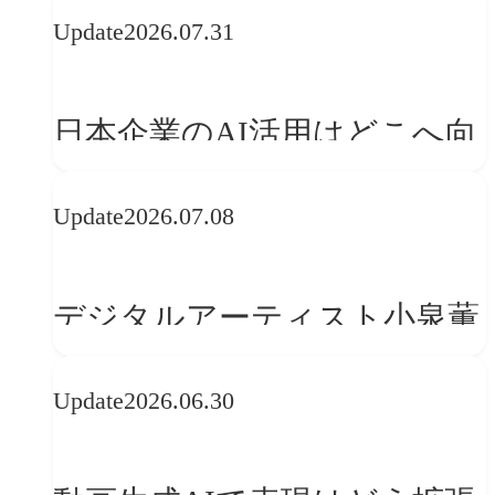
Update
2026.07.31
日本企業のAI活用はどこへ向
かうべきか──欧州の最新ト
Update
2026.07.08
レンドに見る「人間中心」へ
の転換
デジタルアーティスト小泉薫
央が語るComfyUI｜生成AIワ
Update
2026.06.30
ークフロー設計と「ノイズと
美意識」