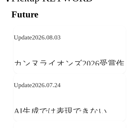
Future
Update
2026.08.03
カンヌライオンズ2026受賞作
品に見る最新トレンド
Update
2026.07.24
──「優れたブランド体験」
を事業と組織へどう実装する
AI生成では表現できない
か
WebGLのメリットと今後の展