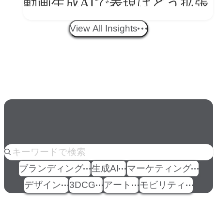
動画生成AIで表現はどう拡張
する？映像ディレクター橋本
View All Insights
伸吾が語る、AI時代の「プロ
の条件」
人気のkeyword
ブランディング
生成AI
マーケティング
デザイン
3DCG
アート
モビリティ