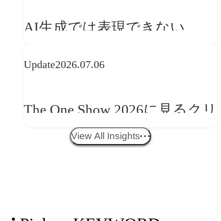
を事業と組織へどう実装する
AI生成では表現できない
か
WebGLのメリットと今後の展
Update
2026.07.06
望
The One Show 2026に見るクリ
エイティブトレンド──社会
View All Insights
との接点を、ブランドらしい
「体験」へ変える