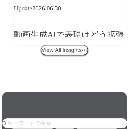
Update
2026.06.30
ークフロー設計と「ノイズと
美意識」
動画生成AIで表現はどう拡張
する？映像ディレクター橋本
View All Insights
伸吾が語る、AI時代の「プロ
の条件」
人気のkeyword