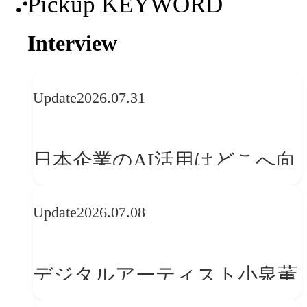
Pickup KEYWORD
Interview
Update
2026.07.31
日本企業のAI活用はどこへ向
かうべきか──欧州の最新ト
Update
2026.07.08
レンドに見る「人間中心」へ
の転換
デジタルアーティスト小泉薫
央が語るComfyUI｜生成AIワ