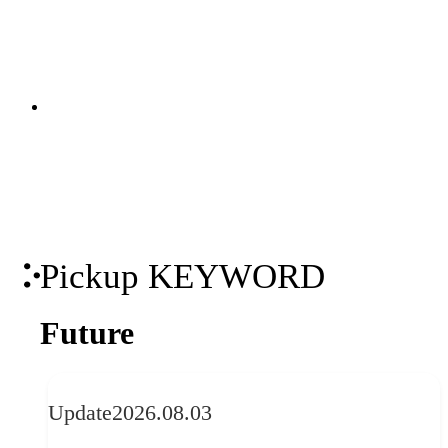
策定から、オウンドメディア・SNS・動
画の企画・制作・運用までを一貫して支
関連ソリューション
援。米国Industry Diveとの日本独占パー
Solutions
トナーシップを背景に、国内外の有力コ
ンテンツを掛け合わせた包括的なマーケ
ティング支援を実現します。
Pickup KEYWORD
Future
Update
2026.08.03