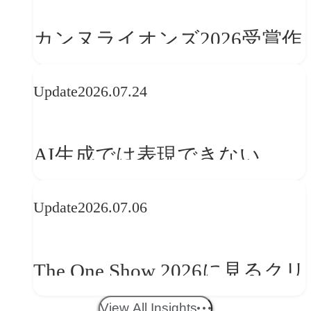
カンヌライオンズ2026受賞作
品に見る最新トレンド
Update
2026.07.24
──「優れたブランド体験」
を事業と組織へどう実装する
AI生成では表現できない
か
WebGLのメリットと今後の展
Update
2026.07.06
望
The One Show 2026に見るクリ
エイティブトレンド──社会
View All Insights