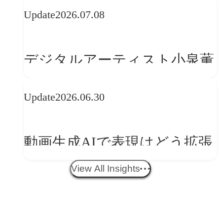
Update
2026.07.08
レンドに見る「人間中心」へ
の転換
デジタルアーティスト小泉薫
央が語るComfyUI｜生成AIワ
Update
2026.06.30
ークフロー設計と「ノイズと
美意識」
動画生成AIで表現はどう拡張
する？映像ディレクター橋本
View All Insights
伸吾が語る、AI時代の「プロ
の条件」