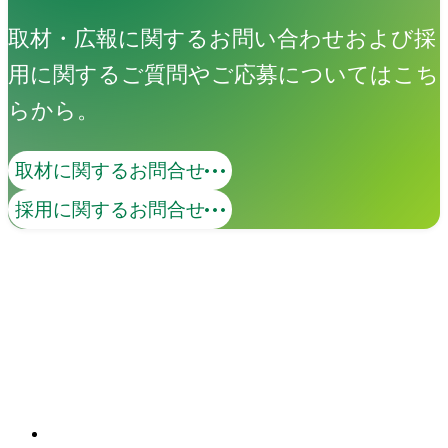
取材・広報に関するお問い合わせおよび採
用に関するご質問やご応募についてはこち
らから。
取材に関するお問合せ
コンテンツマーケティング
採用に関するお問合せ
価値あるコンテンツで、ターゲットとの
継続的な接点を創出します。KGI・KPIの
策定から、オウンドメディア・SNS・動
画の企画・制作・運用までを一貫して支
関連ソリューション
援。米国Industry Diveとの日本独占パー
Solutions