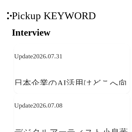
Pickup KEYWORD
Interview
Update
2026.07.31
日本企業のAI活用はどこへ向
かうべきか──欧州の最新ト
Update
2026.07.08
レンドに見る「人間中心」へ
の転換