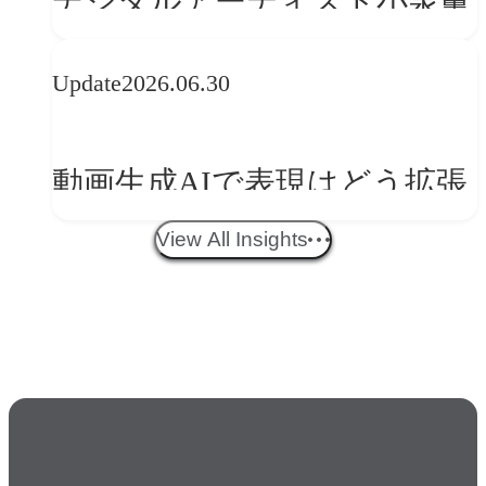
デジタルアーティスト小泉薫
央が語るComfyUI｜生成AIワ
Update
2026.06.30
ークフロー設計と「ノイズと
美意識」
動画生成AIで表現はどう拡張
する？映像ディレクター橋本
View All Insights
伸吾が語る、AI時代の「プロ
の条件」