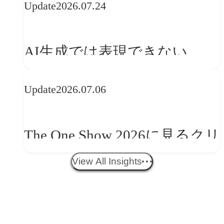
Update
2026.07.24
──「優れたブランド体験」
を事業と組織へどう実装する
AI生成では表現できない
か
WebGLのメリットと今後の展
Update
2026.07.06
望
The One Show 2026に見るクリ
エイティブトレンド──社会
View All Insights
との接点を、ブランドらしい
「体験」へ変える