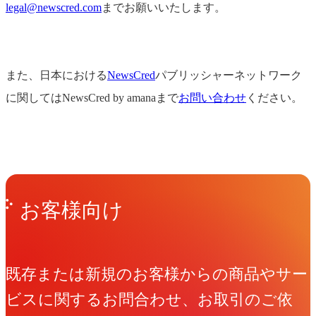
legal@newscred.com
までお願いいたします。
また、日本における
NewsCred
パブリッシャーネットワーク
に関してはNewsCred by amanaまで
お問い合わせ
ください。
Get in Touch
お問い合わせ
お客様向け
既存または新規のお客様からの商品やサー
ビスに関するお問合わせ、お取引のご依