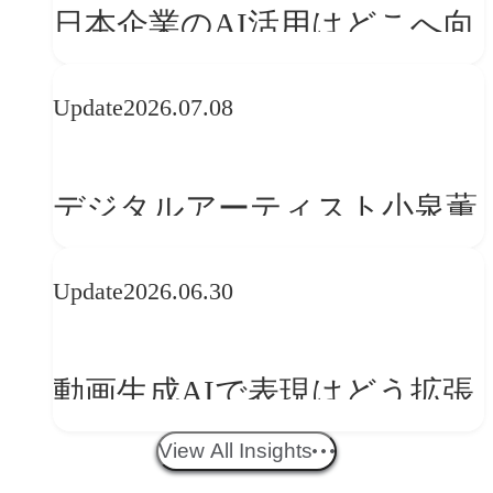
日本企業のAI活用はどこへ向
かうべきか──欧州の最新ト
Update
2026.07.08
レンドに見る「人間中心」へ
の転換
デジタルアーティスト小泉薫
央が語るComfyUI｜生成AIワ
Update
2026.06.30
ークフロー設計と「ノイズと
美意識」
動画生成AIで表現はどう拡張
する？映像ディレクター橋本
View All Insights
伸吾が語る、AI時代の「プロ