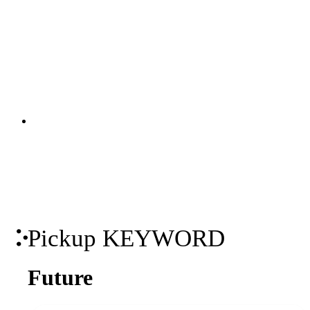
価値あるコンテンツで、ターゲットとの
継続的な接点を創出します。KGI・KPIの
策定から、オウンドメディア・SNS・動
画の企画・制作・運用までを一貫して支
関連ソリューション
援。米国Industry Diveとの日本独占パー
Solutions
トナーシップを背景に、国内外の有力コ
ンテンツを掛け合わせた包括的なマーケ
ティング支援を実現します。
Pickup KEYWORD
Future