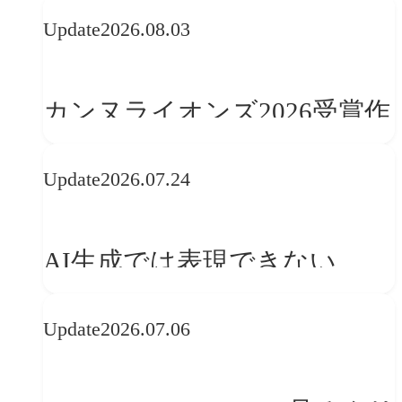
Update
2026.08.03
カンヌライオンズ2026受賞作
品に見る最新トレンド
Update
2026.07.24
──「優れたブランド体験」
を事業と組織へどう実装する
AI生成では表現できない
か
WebGLのメリットと今後の展
Update
2026.07.06
望