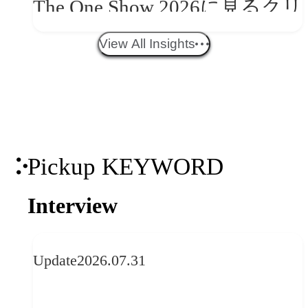
The One Show 2026に見るクリ
エイティブトレンド──社会
View All Insights
との接点を、ブランドらしい
「体験」へ変える
Pickup KEYWORD
Interview
Update
2026.07.31