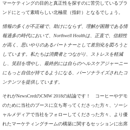
マーケティングの目的と真正性を探すのに苦労しているブラ
ンドにとって素晴らしい北極星（指針）となるでしょう。
情報の多くが不正確で、助けにならず、理解が困難である情
報過多の時代において、
Northwell Health
は、正直で、信頼性
が高く、思いやりのあるパートナーとして差別化を図ろうと
しています。私たちは消費者とつながり、ストレスを軽減
し、笑顔を増やし、最終的には自らのヘルスケアジャーニー
にもっと自信が持てるようになる、パーソナライズされたコ
ンテンツを提供しています。
それがNewsCredのCMW 2018の結論です！ コーヒーやデモ
のために当社のブースに立ち寄ってくださった方々、ソーシ
ャルメディアで当社をフォローしてくださった方々、より優
れたマーケティングチームの構築に関するセッションに出席