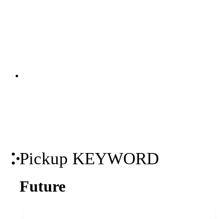
価値あるコンテンツで、ターゲットとの
継続的な接点を創出します。KGI・KPIの
策定から、オウンドメディア・SNS・動
画の企画・制作・運用までを一貫して支
関連ソリューション
援。米国Industry Diveとの日本独占パー
Solutions
トナーシップを背景に、国内外の有力コ
ンテンツを掛け合わせた包括的なマーケ
ティング支援を実現します。
Pickup KEYWORD
Future