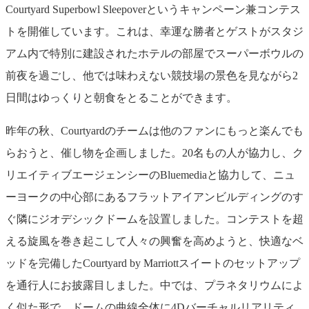
Courtyard Superbowl Sleepoverというキャンペーン兼コンテス
トを開催しています。これは、幸運な勝者とゲストがスタジ
アム内で特別に建設されたホテルの部屋でスーパーボウルの
前夜を過ごし、他では味わえない競技場の景色を見ながら2
日間はゆっくりと朝食をとることができます。
昨年の秋、Courtyardのチームは他のファンにもっと楽んでも
らおうと、催し物を企画しました。20名もの人が協力し、ク
リエイティブエージェンシーのBluemediaと協力して、ニュ
ーヨークの中心部にあるフラットアイアンビルディングのす
ぐ隣にジオデシックドームを設置しました。コンテストを超
える旋風を巻き起こして人々の興奮を高めようと、快適なベ
ッドを完備したCourtyard by Marriottスイートのセットアップ
を通行人にお披露目しました。中では、プラネタリウムによ
く似た形で、ドームの曲線全体に4Dバーチャルリアリティ