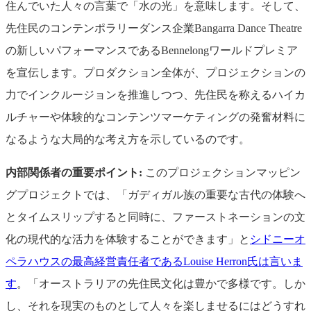
住んでいた人々の言葉で「水の光」を意味します。そして、
先住民のコンテンポラリーダンス企業Bangarra Dance Theatre
の新しいパフォーマンスであるBennelongワールドプレミア
を宣伝します。プロダクション全体が、プロジェクションの
力でインクルージョンを推進しつつ、先住民を称えるハイカ
ルチャーや体験的なコンテンツマーケティングの発奮材料に
なるような大局的な考え方を示しているのです。
内部関係者の重要ポイント:
このプロジェクションマッピン
グプロジェクトでは、「ガディガル族の重要な古代の体験へ
とタイムスリップすると同時に、ファーストネーションの文
化の現代的な活力を体験することができます」と
シドニーオ
ペラハウスの最高経営責任者であるLouise Herron氏は言いま
す
。「オーストラリアの先住民文化は豊かで多様です。しか
し、それを現実のものとして人々を楽しませるにはどうすれ