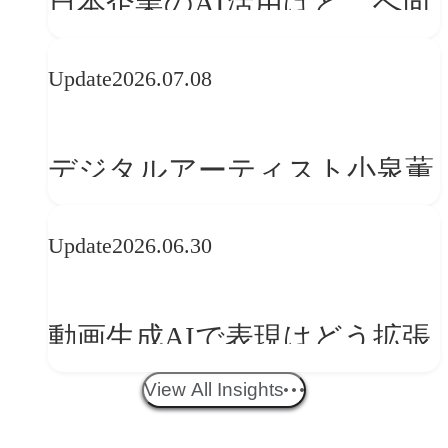
日本企業のAI活用はどこへ向
かうべきか──欧州の最新ト
Update
2026.07.08
レンドに見る「人間中心」へ
の転換
デジタルアーティスト小泉薫
央が語るComfyUI｜生成AIワ
Update
2026.06.30
ークフロー設計と「ノイズと
美意識」
動画生成AIで表現はどう拡張
する？映像ディレクター橋本
View All Insights
伸吾が語る、AI時代の「プロ