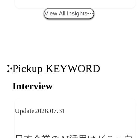
エイティブトレンド──社会
View All Insights
との接点を、ブランドらしい
「体験」へ変える
Pickup KEYWORD
Interview
Update
2026.07.31