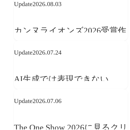
Update
2026.08.03
カンヌライオンズ2026受賞作
品に見る最新トレンド
Update
2026.07.24
──「優れたブランド体験」
を事業と組織へどう実装する
AI生成では表現できない
か
WebGLのメリットと今後の展
Update
2026.07.06
望
The One Show 2026に見るクリ