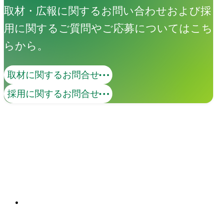
取材・広報に関するお問い合わせおよび採
用に関するご質問やご応募についてはこち
らから。
取材に関するお問合せ
コンテンツマーケティング
採用に関するお問合せ
価値あるコンテンツで、ターゲットとの
継続的な接点を創出します。KGI・KPIの
策定から、オウンドメディア・SNS・動
画の企画・制作・運用までを一貫して支
関連ソリューション
援。米国Industry Diveとの日本独占パー
Solutions
トナーシップを背景に、国内外の有力コ