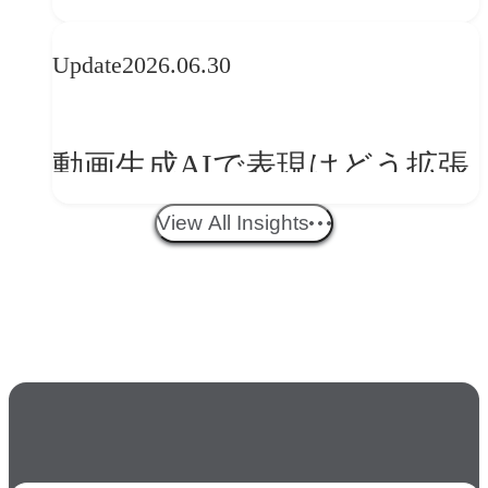
央が語るComfyUI｜生成AIワ
Update
2026.06.30
ークフロー設計と「ノイズと
美意識」
動画生成AIで表現はどう拡張
する？映像ディレクター橋本
View All Insights
伸吾が語る、AI時代の「プロ
の条件」
人気のkeyword