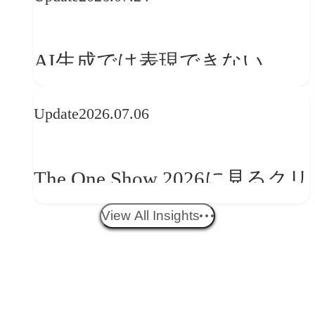
──「優れたブランド体験」
を事業と組織へどう実装する
AI生成では表現できない
か
WebGLのメリットと今後の展
Update
2026.07.06
望
The One Show 2026に見るクリ
エイティブトレンド──社会
View All Insights
との接点を、ブランドらしい
「体験」へ変える