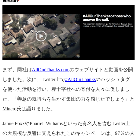
まず、同社は
AllOurThanks.com
のウェブサイトと動画を公開
しました。次に、Twitter上で
#AllOurThanks
のハッシュタグ
を使った活動を行い、赤十字社への寄付を人々に促しまし
た。「善意の気持ちを生かす集団の力を感じたでしょう」と
Minero氏は語りました。
Jamie FoxxやPharrell Williamsといった有名人を含むTwitter上
の大規模な反響に支えられたこのキャンペーンは、97％の人