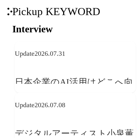
Pickup KEYWORD
Interview
Update
2026.07.31
日本企業のAI活用はどこへ向
かうべきか──欧州の最新ト
Update
2026.07.08
レンドに見る「人間中心」へ
の転換
デジタルアーティスト小泉薫