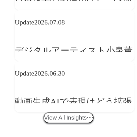
かうべきか──欧州の最新ト
Update
2026.07.08
レンドに見る「人間中心」へ
の転換
デジタルアーティスト小泉薫
央が語るComfyUI｜生成AIワ
Update
2026.06.30
ークフロー設計と「ノイズと
美意識」
動画生成AIで表現はどう拡張
する？映像ディレクター橋本
View All Insights
伸吾が語る、AI時代の「プロ