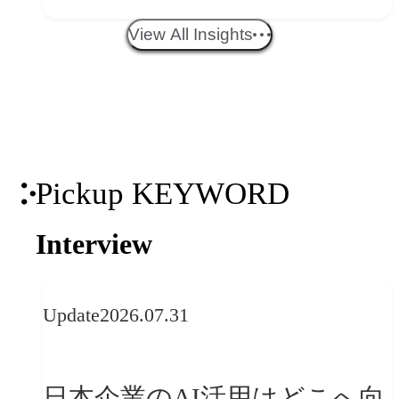
エイティブトレンド──社会
View All Insights
との接点を、ブランドらしい
「体験」へ変える
Pickup KEYWORD
Interview
Update
2026.07.31
日本企業のAI活用はどこへ向