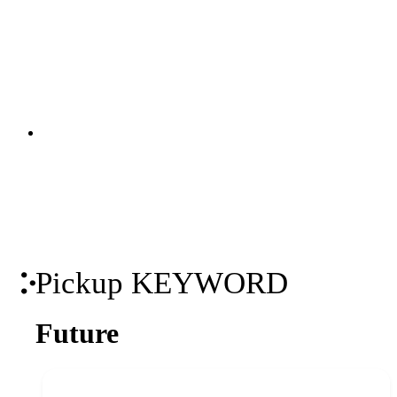
展示会や商品発表、店舗やホールでの特
別な催しなど、各種イベントの企画から
設営・運営、オンラインイベントまで、
幅広く対応しています。ビジュアルを活
関連ソリューション
かした空間づくりや、AR・VR技術を駆
Solutions
使した今までにない体験型のエキシビシ
ョンなど、イベントの場ならではのビ
ジュアルコミュニケーションを生み出
します。
Pickup KEYWORD
Future