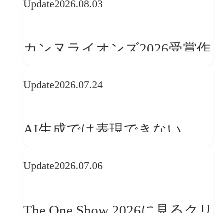
Update
2026.08.03
カンヌライオンズ2026受賞作
品に見る最新トレンド
Update
2026.07.24
──「優れたブランド体験」
を事業と組織へどう実装する
AI生成では表現できない
か
WebGLのメリットと今後の展
Update
2026.07.06
望
The One Show 2026に見るクリ