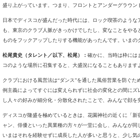
盛り上がっています。つまり、フロントとアンダーグラウン
日本でディスコが盛んだった時代には、ロック喫茶のような
も、東京のクラブ人脈がきっかけでしたし、変なことをやる
ものをフックアップしたりする機能があったんです。いまの
松尾貴史（タレント／以下、松尾）：
確かに、当時は枠には
コのような場所に召集すると、大盛況になることもあります
クラブにおける風営法は“ダンス”を通した風俗営業を防ぐた
例主義によってすぐには変えられずに社会の変化との間にズ
し人々の好みが細分化・分散化されたことで、みんなで顔を
ディスコが隆盛を極めているときは、花園神社の近くに「新
ャン、俳優といった異業種の方々が一堂に会し、みんなが同
いまはそれを経験せずに成長した人が多いと思うと、少し気