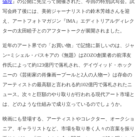
値段
』の公開に先立って開催された、今回の特別試写会。試
写会終了後には、美術ジャーナリストの鈴木芳雄さんを迎
え、アートフォトマガジン『IMA』エディトリアルディレク
ターの太田睦子とのアフタートークが展開されました。
近年のアート界での「お買い物」で記憶に新しいのは、ジャ
ン=ミシェル・バスキアの《無題》はZOZO創業者の前澤友
作氏によって約123億円で落札され、デイヴィッド・ホック
ニーの《芸術家の肖像画ープールと2人の人物ー》は存命の
アーティストの最高額と言われる約102億円で落札されたニ
ュース。次々と巨額のやり取りが行われる現代アート市場と
は、どのような仕組みで成り立っているのでしょうか。
映画にも登場する、アーティストやコレクター、オークショ
ニア、ギャラリストなど、市場を取り巻く人々の言葉を振り