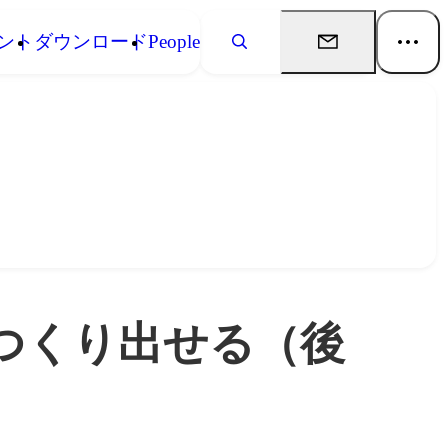
ント
ダウンロード
People
つくり出せる（後