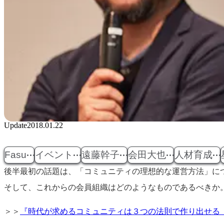
Update
2018.01.22
Fasu
イベント
遠藤幹子
会田大也
人材育成
後半最初の話題は、「コミュニティの理想的な運営方法」に
そして、これからの会員組織はどのようなものであるべきか
＞＞
『時代が求めるコミュニティは３つの法則で作り出せる