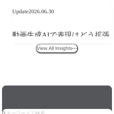
央が語るComfyUI｜生成AIワ
Update
2026.06.30
ークフロー設計と「ノイズと
美意識」
動画生成AIで表現はどう拡張
する？映像ディレクター橋本
View All Insights
伸吾が語る、AI時代の「プロ
の条件」
人気のkeyword