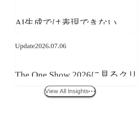
を事業と組織へどう実装する
AI生成では表現できない
か
WebGLのメリットと今後の展
Update
2026.07.06
望
The One Show 2026に見るクリ
エイティブトレンド──社会
View All Insights
との接点を、ブランドらしい
「体験」へ変える