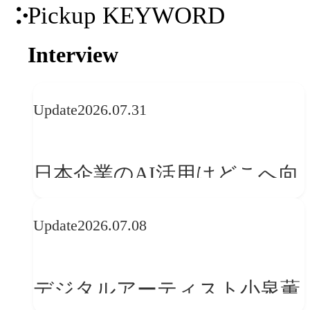
Pickup KEYWORD
Interview
Update
2026.07.31
日本企業のAI活用はどこへ向
かうべきか──欧州の最新ト
Update
2026.07.08
レンドに見る「人間中心」へ
の転換
デジタルアーティスト小泉薫