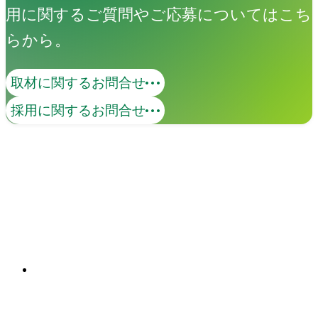
用に関するご質問やご応募についてはこち
らから。
取材に関するお問合せ
ブランディング
採用に関するお問合せ
社内外の調査、ワークショップによっ
て、本質的な価値、課題を抽出し、コン
セプトの策定からアウトプットまでを
ワンストップで提供します。多様な表現
関連ソリューション
手法によって、ブランドの世界観を可視
Solutions
化します。