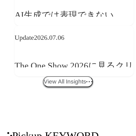
を事業と組織へどう実装する
AI生成では表現できない
か
WebGLのメリットと今後の展
Update
2026.07.06
望
The One Show 2026に見るクリ
エイティブトレンド──社会
View All Insights
との接点を、ブランドらしい
「体験」へ変える
Pickup KEYWORD