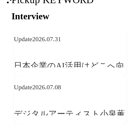
Interview
Update
2026.07.31
日本企業のAI活用はどこへ向
かうべきか──欧州の最新ト
Update
2026.07.08
レンドに見る「人間中心」へ
の転換
デジタルアーティスト小泉薫
央が語るComfyUI｜生成AIワ