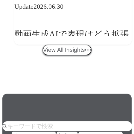
Update
2026.06.30
ークフロー設計と「ノイズと
美意識」
動画生成AIで表現はどう拡張
する？映像ディレクター橋本
View All Insights
伸吾が語る、AI時代の「プロ
の条件」
人気のkeyword