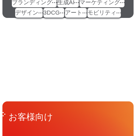
ブランディング
生成AI
マーケティング
デザイン
3DCG
アート
モビリティ
イベント
Events
View All Events
People
アマナに関わる人々
View All People
Get in Touch
お問い合わせ
お客様向け