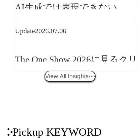
AI生成では表現できない
か
WebGLのメリットと今後の展
Update
2026.07.06
望
The One Show 2026に見るクリ
エイティブトレンド──社会
View All Insights
との接点を、ブランドらしい
「体験」へ変える
Pickup KEYWORD