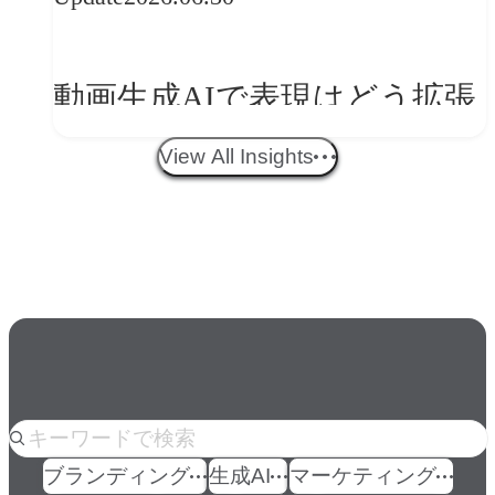
ークフロー設計と「ノイズと
美意識」
動画生成AIで表現はどう拡張
する？映像ディレクター橋本
View All Insights
伸吾が語る、AI時代の「プロ
の条件」
人気のkeyword
ブランディング
生成AI
マーケティング