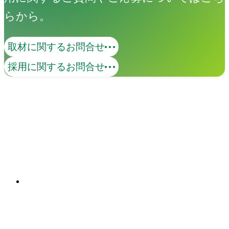
らから。
取材に関するお問合せ
マーケティング
採用に関するお問合せ
アマナが持つクリエイティビティ、表現
力に、データの知性を掛け合わせてブラ
ンド価値を可視化します。クリエイティ
ブと、データドリブンな分析、AIなどの
関連ソリューション
最新テクノロジーを掛け合わせ、認知向
Solutions
上から態度変容までの企業のマーケティ
ング活動を総合的に支援します。