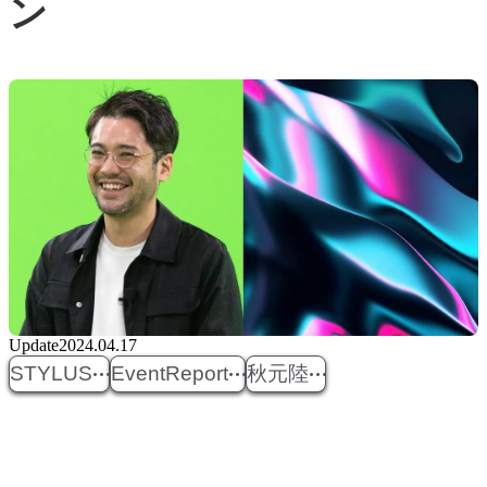
ン
Update
2024.04.17
STYLUS
EventReport
秋元陸