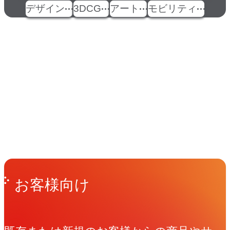
デザイン
3DCG
アート
モビリティ
イベント
Events
View All Events
People
アマナに関わる人々
View All People
Get in Touch
お問い合わせ
お客様向け