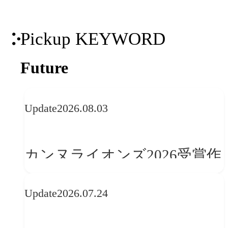
Pickup KEYWORD
Future
Update
2026.08.03
カンヌライオンズ2026受賞作
品に見る最新トレンド
Update
2026.07.24
──「優れたブランド体験」
を事業と組織へどう実装する