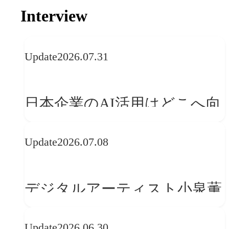
Interview
Update
2026.07.31
日本企業のAI活用はどこへ向
かうべきか──欧州の最新ト
Update
2026.07.08
レンドに見る「人間中心」へ
の転換
デジタルアーティスト小泉薫
央が語るComfyUI｜生成AIワ
Update
2026.06.30