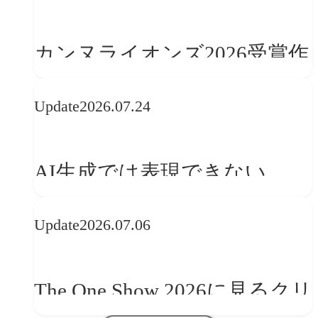
カンヌライオンズ2026受賞作
品に見る最新トレンド
Update
2026.07.24
──「優れたブランド体験」
を事業と組織へどう実装する
AI生成では表現できない
か
WebGLのメリットと今後の展
Update
2026.07.06
望
The One Show 2026に見るクリ