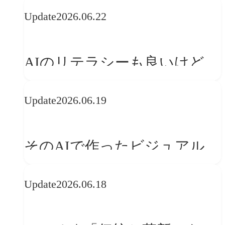
の可能性 | 価値の意味を探る
Update
2026.06.22
「正解」をAIが教えてくれる
なら、人は「心」を動かそう
AIのリテラシーも良いけど、
「着眼点設計」のリテラシー
Update
2026.06.19
は大丈夫か?【POLA春節事例
に学ぶプランニング思考】
そのAIで作ったビジュアル、
ブランドの世界観を崩してま
Update
2026.06.18
せんか？