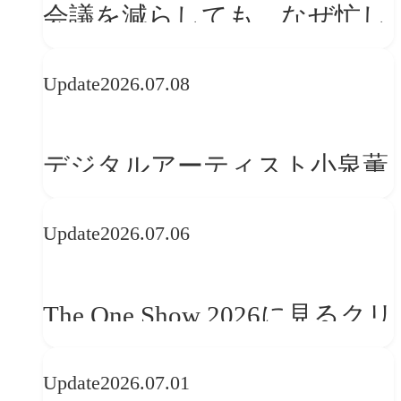
会議を減らしても、なぜ忙し
さは変わらないのか？
Update
2026.07.08
デジタルアーティスト小泉薫
央が語るComfyUI｜生成AIワ
Update
2026.07.06
ークフロー設計と「ノイズと
美意識」
The One Show 2026に見るクリ
エイティブトレンド──社会
Update
2026.07.01
との接点を、ブランドらしい