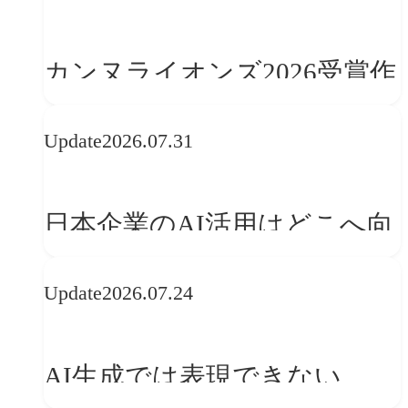
学ぶ「動的ブランディング」
の設計手法
カンヌライオンズ2026受賞作
品に見る最新トレンド
Update
2026.07.31
──「優れたブランド体験」
を事業と組織へどう実装する
日本企業のAI活用はどこへ向
か
かうべきか──欧州の最新ト
Update
2026.07.24
レンドに見る「人間中心」へ
の転換
AI生成では表現できない