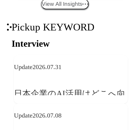
エイティブトレンド──社会
View All Insights
との接点を、ブランドらしい
Pickup KEYWORD
「体験」へ変える
Interview
Update
2026.07.31
日本企業のAI活用はどこへ向
かうべきか──欧州の最新ト
Update
2026.07.08
レンドに見る「人間中心」へ