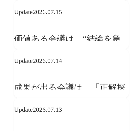
WebGLのメリットと今後の展
Update
2026.07.15
望
価値ある会議は、“結論を急
ぐ場”ではなく“問いを深める
Update
2026.07.14
場”である
成果が出る会議は、「正解探
し」ではない
Update
2026.07.13