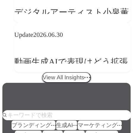
の転換
デジタルアーティスト小泉薫
央が語るComfyUI｜生成AIワ
Update
2026.06.30
ークフロー設計と「ノイズと
美意識」
動画生成AIで表現はどう拡張
する？映像ディレクター橋本
View All Insights
伸吾が語る、AI時代の「プロ
の条件」
人気のkeyword
ブランディング
生成AI
マーケティング