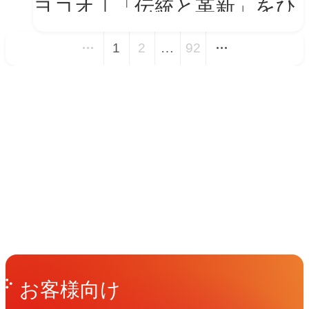
ヨコオ｜「伝統と革新」をひ
とつの世界観に──新VIを体
1
2
…
92
現する会社紹介動画とコーポ
レートサイト トップページ
イベント
改修
Events
View All Events
People
アマナに関わる人々
View All People
Get in Touch
お問い合わせ
お客様向け