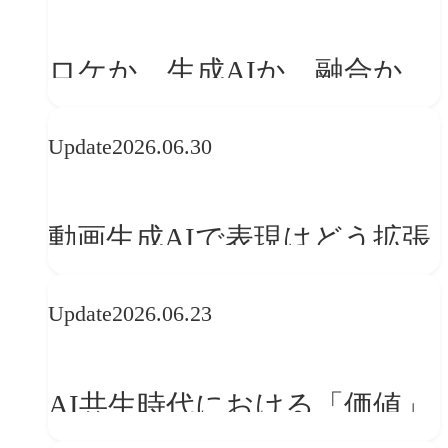
「体験」へ変える
ロケか、生成AIか、融合か
——生成AI時代の映像制作に
Update
2026.06.30
おける「意思決定」のルール
動画生成AIで表現はどう拡張
する？映像ディレクター橋本
Update
2026.06.23
伸吾が語る、AI時代の「プロ
の条件」
AI共生時代における「価値」