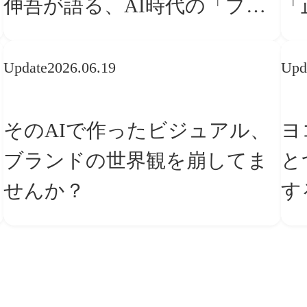
伸吾が語る、AI時代の「プロ
「
の条件」
な
Update
2026.06.19
Upd
そのAIで作ったビジュアル、
ヨ
ブランドの世界観を崩してま
と
せんか？
す
ー