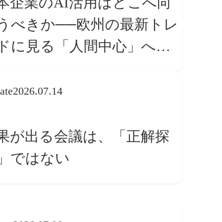
本企業のAI活用はどこへ向
うべきか──欧州の最新トレ
ドに見る「人間中心」への
換
ate
2026.07.14
果が出る会議は、「正解探
」ではない