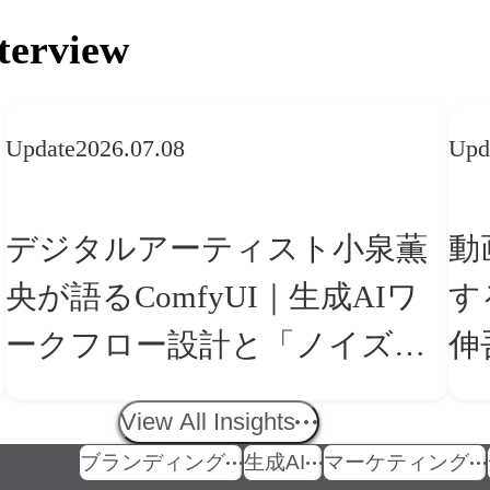
terview
Update
2026.07.08
Upd
デジタルアーティスト小泉薫
動
央が語るComfyUI｜生成AIワ
す
ークフロー設計と「ノイズと
伸
美意識」
の
View All Insights
ブランディング
生成AI
マーケティング