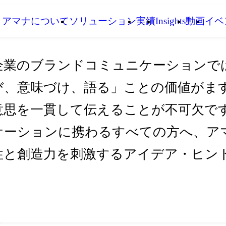
アマナについて
ソリューション
実績
Insights
動画
イベ
企業のブランドコミュニケーションで
び、意味づけ、語る」ことの価値がま
意思を一貫して伝えることが不可欠です。I
ケーションに携わるすべての方へ、アマ
性と創造力を刺激するアイデア・ヒン