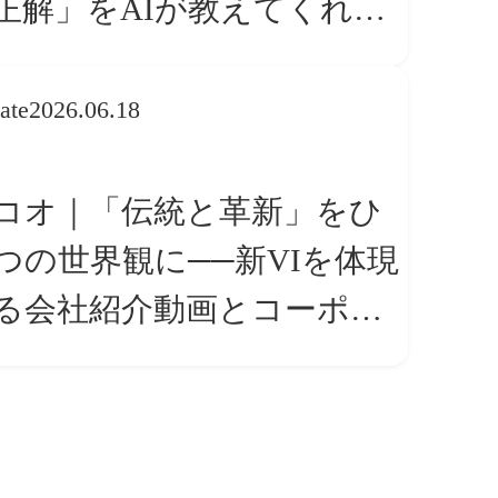
正解」をAIが教えてくれる
ら、人は「心」を動かそう
ate
2026.06.18
コオ｜「伝統と革新」をひ
つの世界観に──新VIを体現
る会社紹介動画とコーポレ
トサイト トップページ改修