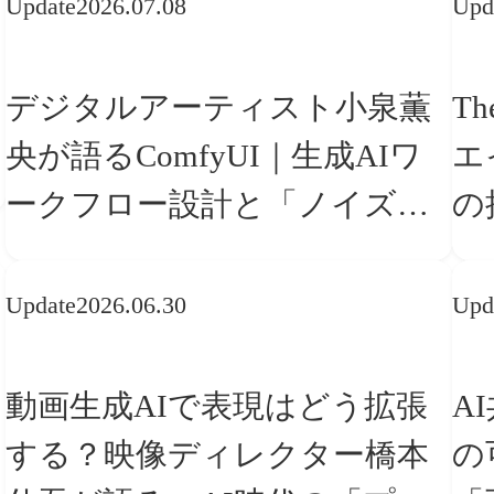
Update
2026.07.08
Upd
デジタルアーティスト小泉薫
Th
央が語るComfyUI｜生成AIワ
エ
ークフロー設計と「ノイズと
の
美意識」
「
Update
2026.06.30
Upd
動画生成AIで表現はどう拡張
A
する？映像ディレクター橋本
の