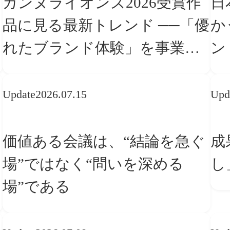
カンヌライオンズ2026受賞作
日
品に見る最新トレンド ──「優
か
れたブランド体験」を事業と
ン
組織へどう実装するか
転
Update
2026.07.15
Upd
価値ある会議は、“結論を急ぐ
成
場”ではなく“問いを深める
し
場”である