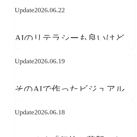
の可能性 | 価値の意味を探る
Update
2026.06.22
「正解」をAIが教えてくれる
なら、人は「心」を動かそう
AIのリテラシーも良いけど、
「着眼点設計」のリテラシー
Update
2026.06.19
は大丈夫か?【POLA春節事例
に学ぶプランニング思考】
そのAIで作ったビジュアル、
ブランドの世界観を崩してま
Update
2026.06.18
せんか？