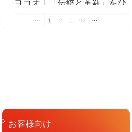
ヨコオ｜「伝統と革新」をひ
とつの世界観に──新VIを体
1
2
…
92
現する会社紹介動画とコーポ
レートサイト トップページ
イベント
改修
Events
View All Events
People
アマナに関わる人々
View All People
Get in Touch
お問い合わせ
お客様向け