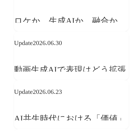
「体験」へ変える
ロケか、生成AIか、融合か
——生成AI時代の映像制作に
Update
2026.06.30
おける「意思決定」のルール
動画生成AIで表現はどう拡張
する？映像ディレクター橋本
Update
2026.06.23
伸吾が語る、AI時代の「プロ
の条件」
AI共生時代における「価値」