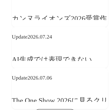
カンヌライオンズ2026受賞作
品に見る最新トレンド
Update
2026.07.24
──「優れたブランド体験」
を事業と組織へどう実装する
AI生成では表現できない
か
WebGLのメリットと今後の展
Update
2026.07.06
望
The One Show 2026に見るクリ