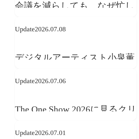
会議を減らしても、なぜ忙し
さは変わらないのか？
Update
2026.07.08
デジタルアーティスト小泉薫
央が語るComfyUI｜生成AIワ
Update
2026.07.06
ークフロー設計と「ノイズと
美意識」
The One Show 2026に見るクリ
エイティブトレンド──社会
Update
2026.07.01
との接点を、ブランドらしい