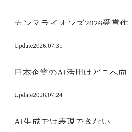
学ぶ「動的ブランディング」
の設計手法
カンヌライオンズ2026受賞作
品に見る最新トレンド
Update
2026.07.31
──「優れたブランド体験」
を事業と組織へどう実装する
日本企業のAI活用はどこへ向
か
かうべきか──欧州の最新ト
Update
2026.07.24
レンドに見る「人間中心」へ
の転換
AI生成では表現できない