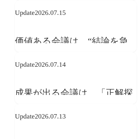
WebGLのメリットと今後の展
Update
2026.07.15
望
価値ある会議は、“結論を急
ぐ場”ではなく“問いを深める
Update
2026.07.14
場”である
成果が出る会議は、「正解探
し」ではない
Update
2026.07.13