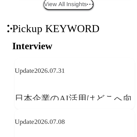
エイティブトレンド──社会
View All Insights
との接点を、ブランドらしい
Pickup KEYWORD
「体験」へ変える
Interview
Update
2026.07.31
日本企業のAI活用はどこへ向
かうべきか──欧州の最新ト
Update
2026.07.08
レンドに見る「人間中心」へ