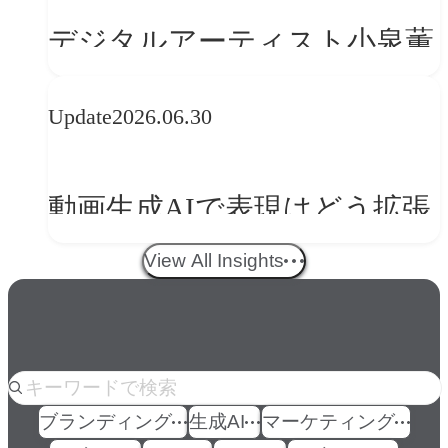
の転換
デジタルアーティスト小泉薫
央が語るComfyUI｜生成AIワ
Update
2026.06.30
ークフロー設計と「ノイズと
美意識」
動画生成AIで表現はどう拡張
する？映像ディレクター橋本
View All Insights
伸吾が語る、AI時代の「プロ
の条件」
人気のkeyword
ブランディング
生成AI
マーケティング