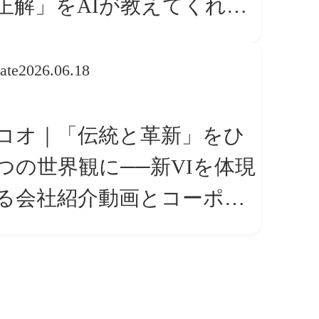
正解」をAIが教えてくれる
ら、人は「心」を動かそう
ate
2026.06.18
コオ｜「伝統と革新」をひ
つの世界観に──新VIを体現
る会社紹介動画とコーポレ
トサイト トップページ改修