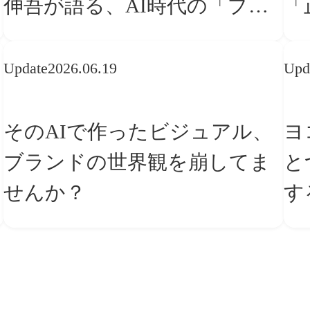
伸吾が語る、AI時代の「プロ
「
の条件」
な
Update
2026.06.19
Upd
そのAIで作ったビジュアル、
ヨ
ブランドの世界観を崩してま
と
せんか？
す
ー