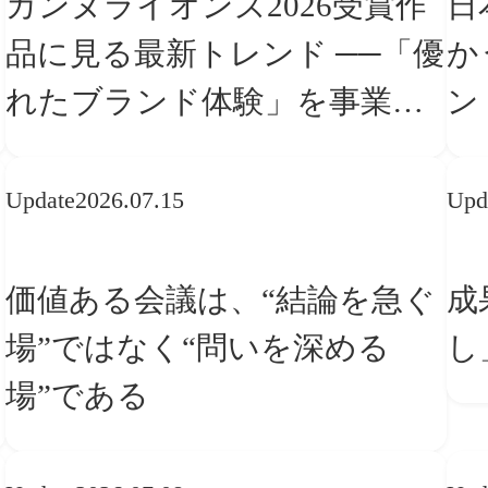
カンヌライオンズ2026受賞作
日
品に見る最新トレンド ──「優
か
れたブランド体験」を事業と
ン
組織へどう実装するか
転
Update
2026.07.15
Upd
価値ある会議は、“結論を急ぐ
成
場”ではなく“問いを深める
し
場”である