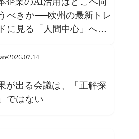
本企業のAI活用はどこへ向
うべきか──欧州の最新トレ
ドに見る「人間中心」への
換
ate
2026.07.14
果が出る会議は、「正解探
」ではない