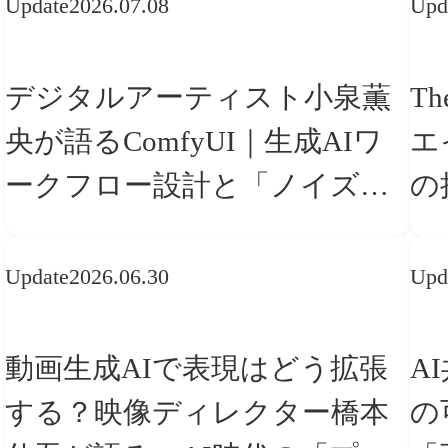
Update
2026.07.08
Upd
デジタルアーティスト小泉薫
Th
央が語るComfyUI｜生成AIワ
エ
ークフロー設計と「ノイズと
の
美意識」
「
Update
2026.06.30
Upd
動画生成AIで表現はどう拡張
A
する？映像ディレクター橋本
の