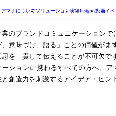
アマナについて
ソリューション
実績
Insights
動画
イベ
企業のブランドコミュニケーションで
び、意味づけ、語る」ことの価値がま
意思を一貫して伝えることが不可欠です。I
ケーションに携わるすべての方へ、アマ
性と創造力を刺激するアイデア・ヒン