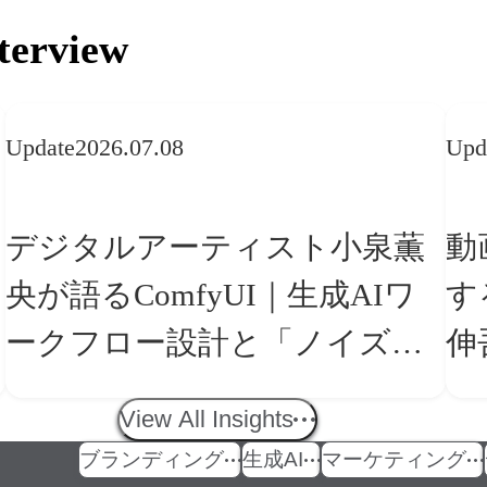
terview
Update
2026.07.08
Upd
デジタルアーティスト小泉薫
動
央が語るComfyUI｜生成AIワ
す
ークフロー設計と「ノイズと
伸
美意識」
の
View All Insights
ブランディング
生成AI
マーケティング