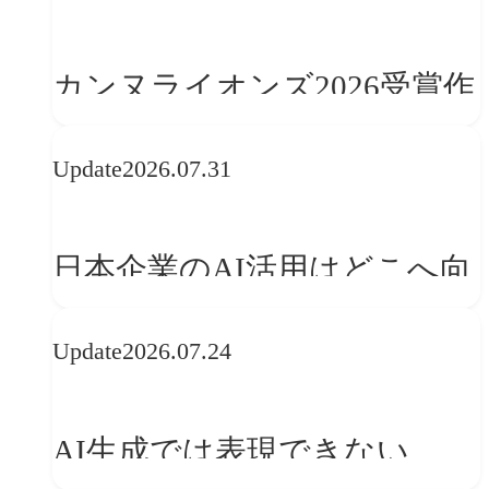
学ぶ「動的ブランディング」
の設計手法
カンヌライオンズ2026受賞作
品に見る最新トレンド
Update
2026.07.31
──「優れたブランド体験」
を事業と組織へどう実装する
日本企業のAI活用はどこへ向
か
かうべきか──欧州の最新ト
Update
2026.07.24
レンドに見る「人間中心」へ
の転換
AI生成では表現できない