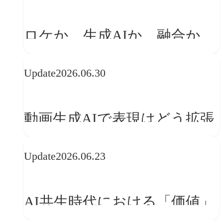
「体験」へ変える
ロケか、生成AIか、融合か
——生成AI時代の映像制作に
Update
2026.06.30
おける「意思決定」のルール
動画生成AIで表現はどう拡張
する？映像ディレクター橋本
Update
2026.06.23
伸吾が語る、AI時代の「プロ
の条件」
AI共生時代における「価値」