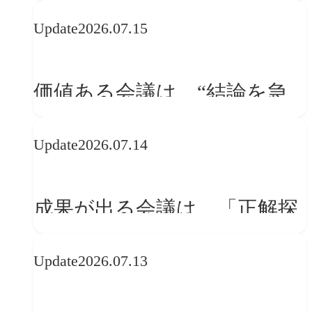
WebGLのメリットと今後の展
Update
2026.07.15
望
価値ある会議は、“結論を急
ぐ場”ではなく“問いを深める
Update
2026.07.14
場”である
成果が出る会議は、「正解探
し」ではない
Update
2026.07.13