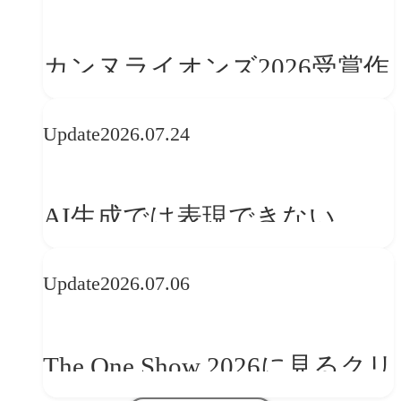
カンヌライオンズ2026受賞作
品に見る最新トレンド
Update
2026.07.24
──「優れたブランド体験」
を事業と組織へどう実装する
AI生成では表現できない
か
WebGLのメリットと今後の展
Update
2026.07.06
望
The One Show 2026に見るクリ