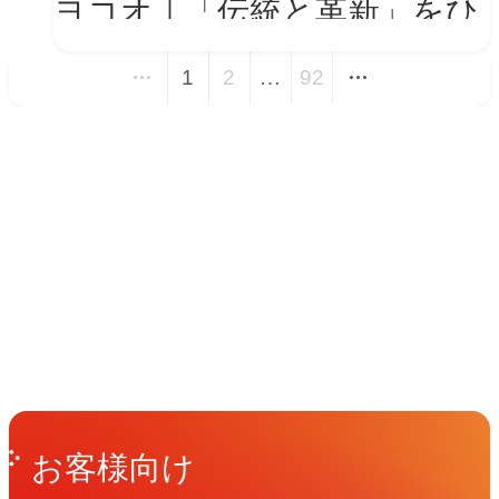
ヨコオ｜「伝統と革新」をひ
とつの世界観に──新VIを体
1
2
…
92
現する会社紹介動画とコーポ
レートサイト トップページ
イベント
改修
Events
View All Events
People
アマナに関わる人々
View All People
Get in Touch
お問い合わせ
お客様向け