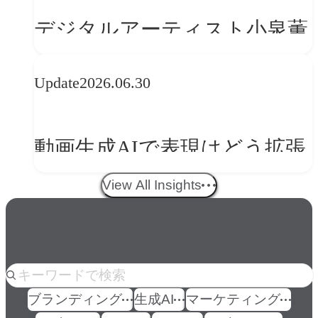
の転換
デジタルアーティスト小泉薫
央が語るComfyUI｜生成AIワ
Update
2026.06.30
ークフロー設計と「ノイズと
美意識」
動画生成AIで表現はどう拡張
する？映像ディレクター橋本
View All Insights
伸吾が語る、AI時代の「プロ
の条件」
人気のkeyword
ブランディング
生成AI
マーケティング