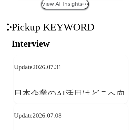
エイティブトレンド──社会
View All Insights
との接点を、ブランドらしい
Pickup KEYWORD
「体験」へ変える
Interview
Update
2026.07.31
日本企業のAI活用はどこへ向
かうべきか──欧州の最新ト
Update
2026.07.08
レンドに見る「人間中心」へ