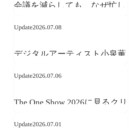
会議を減らしても、なぜ忙し
さは変わらないのか？
Update
2026.07.08
デジタルアーティスト小泉薫
央が語るComfyUI｜生成AIワ
Update
2026.07.06
ークフロー設計と「ノイズと
美意識」
The One Show 2026に見るクリ
エイティブトレンド──社会
Update
2026.07.01
との接点を、ブランドらしい