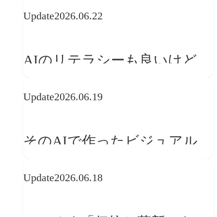
の可能性 | 価値の意味を探る
Update
2026.06.22
「正解」をAIが教えてくれる
なら、人は「心」を動かそう
AIのリテラシーも良いけど、
「着眼点設計」のリテラシー
Update
2026.06.19
は大丈夫か?【POLA春節事例
に学ぶプランニング思考】
そのAIで作ったビジュアル、
ブランドの世界観を崩してま
Update
2026.06.18
せんか？