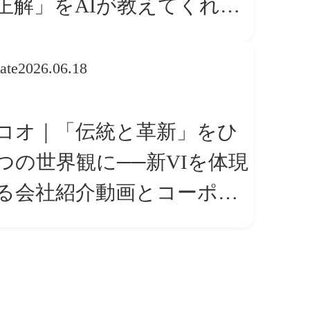
正解」をAIが教えてくれる
ら、人は「心」を動かそう
ate
2026.06.18
コオ｜「伝統と革新」をひ
つの世界観に──新VIを体現
る会社紹介動画とコーポレ
トサイト トップページ改修