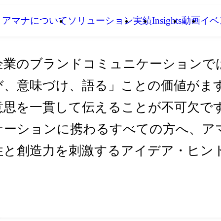
アマナについて
ソリューション
実績
Insights
動画
イベ
企業のブランドコミュニケーションで
び、意味づけ、語る」ことの価値がま
意思を一貫して伝えることが不可欠です。I
ケーションに携わるすべての方へ、アマ
性と創造力を刺激するアイデア・ヒン