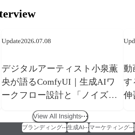
terview
Update
2026.07.08
Upd
デジタルアーティスト小泉薫
動
央が語るComfyUI｜生成AIワ
す
ークフロー設計と「ノイズと
伸
美意識」
の
View All Insights
ブランディング
生成AI
マーケティング