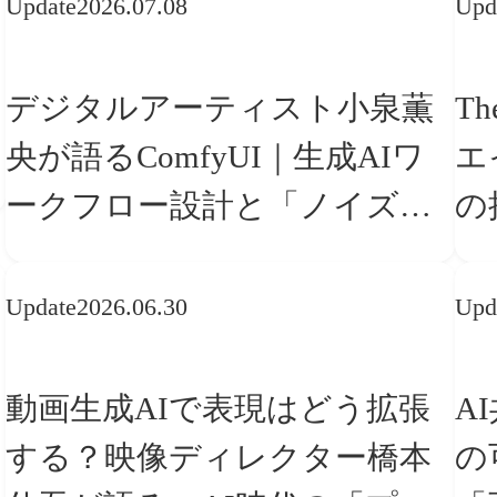
Update
2026.07.08
Upd
デジタルアーティスト小泉薫
Th
央が語るComfyUI｜生成AIワ
エ
ークフロー設計と「ノイズと
の
美意識」
「
Update
2026.06.30
Upd
動画生成AIで表現はどう拡張
A
する？映像ディレクター橋本
の