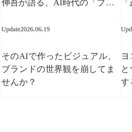
伸吾が語る、AI時代の「プロ
「
の条件」
な
Update
2026.06.19
Upd
そのAIで作ったビジュアル、
ヨ
ブランドの世界観を崩してま
と
せんか？
す
ー