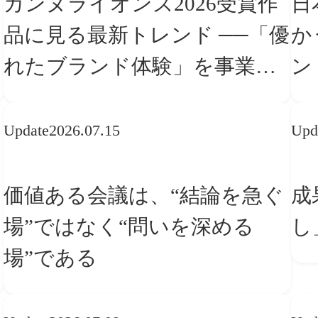
カンヌライオンズ2026受賞作
日
品に見る最新トレンド ──「優
か
れたブランド体験」を事業と
ン
組織へどう実装するか
転
Update
2026.07.15
Upd
価値ある会議は、“結論を急ぐ
成
場”ではなく“問いを深める
し
場”である