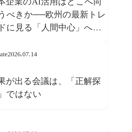
本企業のAI活用はどこへ向
うべきか──欧州の最新トレ
ドに見る「人間中心」への
換
ate
2026.07.14
果が出る会議は、「正解探
」ではない