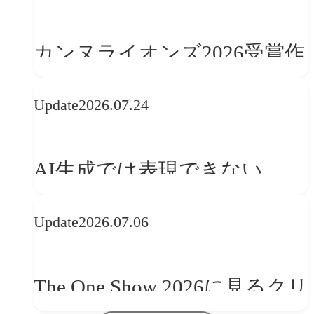
カンヌライオンズ2026受賞作
品に見る最新トレンド
Update
2026.07.24
──「優れたブランド体験」
を事業と組織へどう実装する
AI生成では表現できない
か
WebGLのメリットと今後の展
Update
2026.07.06
望
The One Show 2026に見るクリ