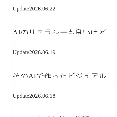
の可能性 | 価値の意味を探る
Update
2026.06.22
「正解」をAIが教えてくれる
なら、人は「心」を動かそう
AIのリテラシーも良いけど、
「着眼点設計」のリテラシー
Update
2026.06.19
は大丈夫か?【POLA春節事例
に学ぶプランニング思考】
そのAIで作ったビジュアル、
ブランドの世界観を崩してま
Update
2026.06.18
せんか？