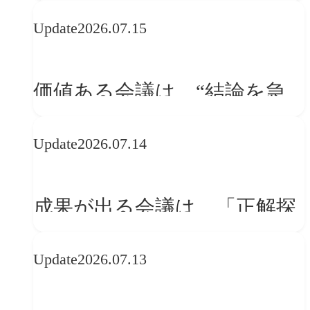
WebGLのメリットと今後の展
Update
2026.07.15
望
価値ある会議は、“結論を急
ぐ場”ではなく“問いを深める
Update
2026.07.14
場”である
成果が出る会議は、「正解探
し」ではない
Update
2026.07.13