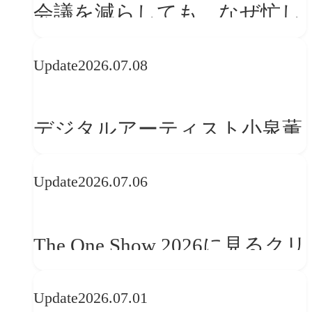
会議を減らしても、なぜ忙し
さは変わらないのか？
Update
2026.07.08
デジタルアーティスト小泉薫
央が語るComfyUI｜生成AIワ
Update
2026.07.06
ークフロー設計と「ノイズと
美意識」
The One Show 2026に見るクリ
エイティブトレンド──社会
Update
2026.07.01
との接点を、ブランドらしい