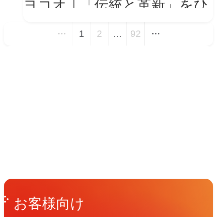
ヨコオ｜「伝統と革新」をひ
とつの世界観に──新VIを体
1
2
…
92
現する会社紹介動画とコーポ
レートサイト トップページ
イベント
改修
Events
View All Events
People
アマナに関わる人々
View All People
Get in Touch
お問い合わせ
お客様向け