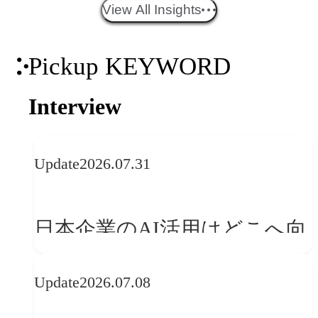
エイティブトレンド──社会
View All Insights
との接点を、ブランドらしい
Pickup KEYWORD
「体験」へ変える
Interview
Update
2026.07.31
日本企業のAI活用はどこへ向
かうべきか──欧州の最新ト
Update
2026.07.08
レンドに見る「人間中心」へ