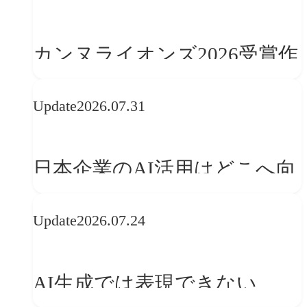
学ぶ「動的ブランディング」
の設計手法
カンヌライオンズ2026受賞作
品に見る最新トレンド
Update
2026.07.31
──「優れたブランド体験」
を事業と組織へどう実装する
日本企業のAI活用はどこへ向
か
かうべきか──欧州の最新ト
Update
2026.07.24
レンドに見る「人間中心」へ
の転換
AI生成では表現できない