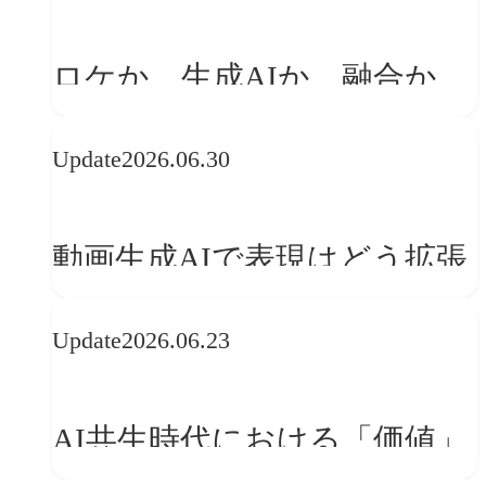
「体験」へ変える
ロケか、生成AIか、融合か
——生成AI時代の映像制作に
Update
2026.06.30
おける「意思決定」のルール
動画生成AIで表現はどう拡張
する？映像ディレクター橋本
Update
2026.06.23
伸吾が語る、AI時代の「プロ
の条件」
AI共生時代における「価値」