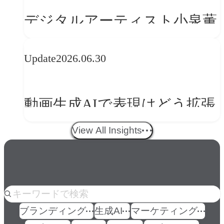
の転換
デジタルアーティスト小泉薫
央が語るComfyUI｜生成AIワ
Update
2026.06.30
ークフロー設計と「ノイズと
美意識」
動画生成AIで表現はどう拡張
する？映像ディレクター橋本
View All Insights
伸吾が語る、AI時代の「プロ
の条件」
人気のkeyword
ブランディング
生成AI
マーケティング