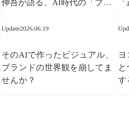
伸吾が語る、AI時代の「プロ
「
の条件」
な
Update
2026.06.19
Upd
そのAIで作ったビジュアル、
ヨ
ブランドの世界観を崩してま
と
せんか？
す
ー