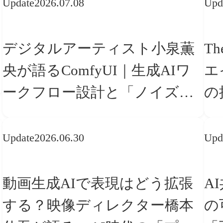
Update
2026.07.08
Upd
デジタルアーティスト小泉薫
Th
央が語るComfyUI｜生成AIワ
エ
ークフロー設計と「ノイズと
の
美意識」
「
Update
2026.06.30
Upd
動画生成AIで表現はどう拡張
A
する？映像ディレクター橋本
の