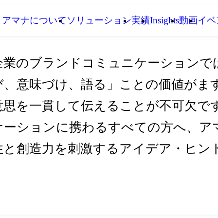
アマナについて
ソリューション
実績
Insights
動画
イベ
企業のブランドコミュニケーションで
び、意味づけ、語る」ことの価値がま
意思を一貫して伝えることが不可欠です。I
ケーションに携わるすべての方へ、アマ
性と創造力を刺激するアイデア・ヒン