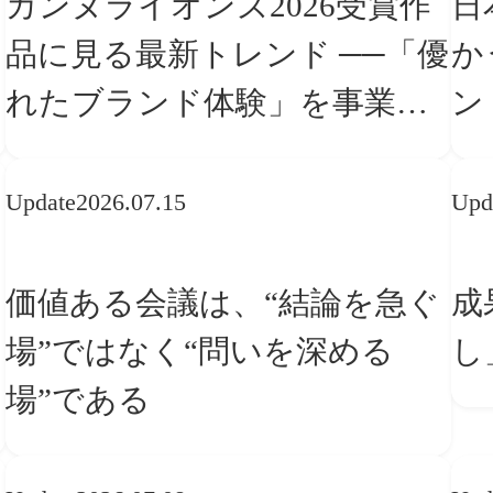
カンヌライオンズ2026受賞作
日
品に見る最新トレンド ──「優
か
れたブランド体験」を事業と
ン
組織へどう実装するか
転
Update
2026.07.15
Upd
価値ある会議は、“結論を急ぐ
成
場”ではなく“問いを深める
し
場”である