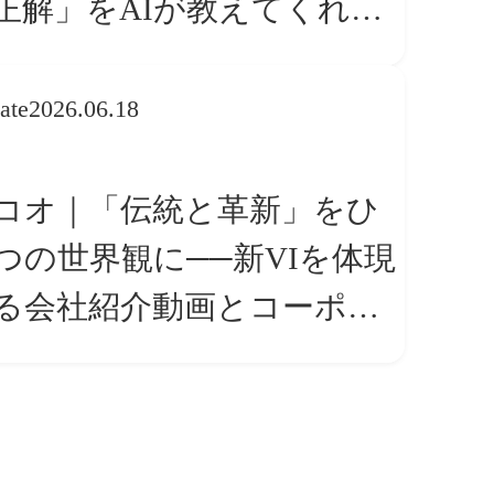
正解」をAIが教えてくれる
ら、人は「心」を動かそう
ate
2026.06.18
コオ｜「伝統と革新」をひ
つの世界観に──新VIを体現
る会社紹介動画とコーポレ
トサイト トップページ改修