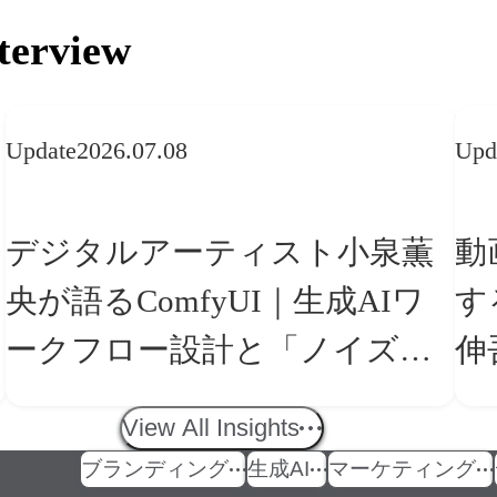
terview
Update
2026.07.08
Upd
デジタルアーティスト小泉薫
動
央が語るComfyUI｜生成AIワ
す
ークフロー設計と「ノイズと
伸
美意識」
の
View All Insights
ブランディング
生成AI
マーケティング