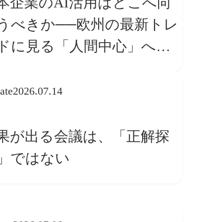
本企業のAI活用はどこへ向
うべきか──欧州の最新トレ
ドに見る「人間中心」への
換
ate
2026.07.14
果が出る会議は、「正解探
」ではない