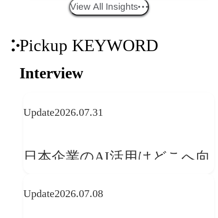
エイティブトレンド──社会
View All Insights
との接点を、ブランドらしい
Pickup KEYWORD
「体験」へ変える
Interview
Update
2026.07.31
日本企業のAI活用はどこへ向
かうべきか──欧州の最新ト
Update
2026.07.08
レンドに見る「人間中心」へ