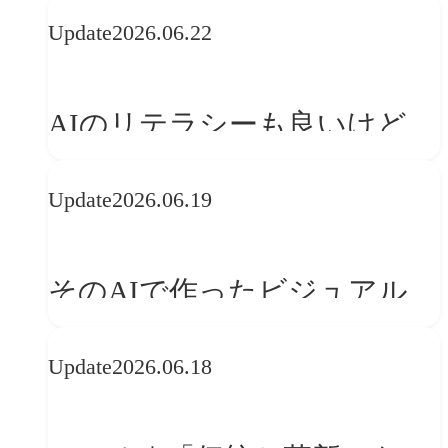
の可能性 | 価値の意味を探る
Update
2026.06.22
「正解」をAIが教えてくれる
なら、人は「心」を動かそう
AIのリテラシーも良いけど、
「着眼点設計」のリテラシー
Update
2026.06.19
は大丈夫か?【POLA春節事例
に学ぶプランニング思考】
そのAIで作ったビジュアル、
ブランドの世界観を崩してま
Update
2026.06.18
せんか？