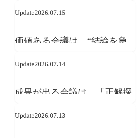
WebGLのメリットと今後の展
Update
2026.07.15
望
価値ある会議は、“結論を急
ぐ場”ではなく“問いを深める
Update
2026.07.14
場”である
成果が出る会議は、「正解探
し」ではない
Update
2026.07.13