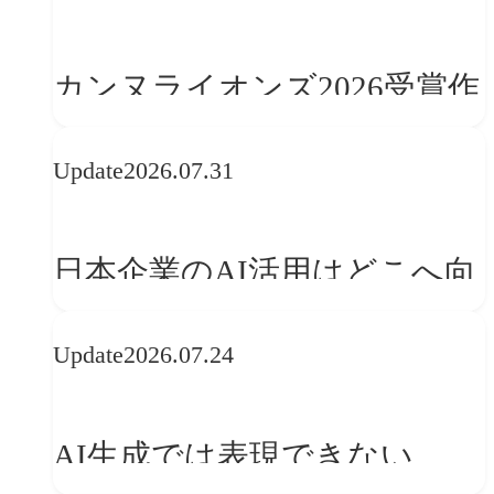
学ぶ「動的ブランディング」
の設計手法
カンヌライオンズ2026受賞作
品に見る最新トレンド
Update
2026.07.31
──「優れたブランド体験」
を事業と組織へどう実装する
日本企業のAI活用はどこへ向
か
かうべきか──欧州の最新ト
Update
2026.07.24
レンドに見る「人間中心」へ
の転換
AI生成では表現できない