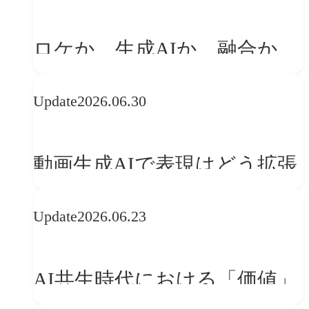
「体験」へ変える
ロケか、生成AIか、融合か
——生成AI時代の映像制作に
Update
2026.06.30
おける「意思決定」のルール
動画生成AIで表現はどう拡張
する？映像ディレクター橋本
Update
2026.06.23
伸吾が語る、AI時代の「プロ
の条件」
AI共生時代における「価値」