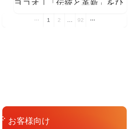
ヨコオ｜「伝統と革新」をひ
とつの世界観に──新VIを体
1
2
…
92
現する会社紹介動画とコーポ
レートサイト トップページ
イベント
改修
Events
View All Events
People
アマナに関わる人々
View All People
Get in Touch
お問い合わせ
お客様向け