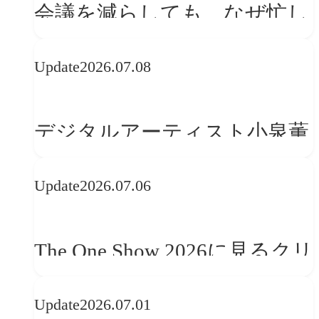
会議を減らしても、なぜ忙し
さは変わらないのか？
Update
2026.07.08
デジタルアーティスト小泉薫
央が語るComfyUI｜生成AIワ
Update
2026.07.06
ークフロー設計と「ノイズと
美意識」
The One Show 2026に見るクリ
エイティブトレンド──社会
Update
2026.07.01
との接点を、ブランドらしい