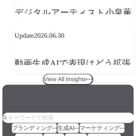
の転換
デジタルアーティスト小泉薫
央が語るComfyUI｜生成AIワ
Update
2026.06.30
ークフロー設計と「ノイズと
美意識」
動画生成AIで表現はどう拡張
する？映像ディレクター橋本
View All Insights
伸吾が語る、AI時代の「プロ
の条件」
人気のkeyword
ブランディング
生成AI
マーケティング