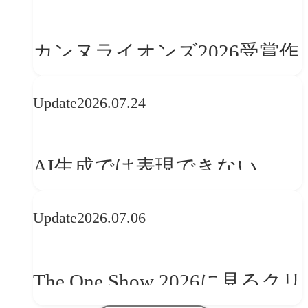
カンヌライオンズ2026受賞作
品に見る最新トレンド
Update
2026.07.24
──「優れたブランド体験」
を事業と組織へどう実装する
AI生成では表現できない
か
WebGLのメリットと今後の展
Update
2026.07.06
望
The One Show 2026に見るクリ