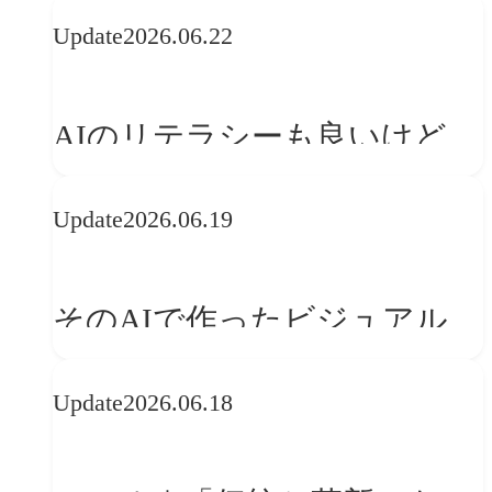
の可能性 | 価値の意味を探る
Update
2026.06.22
「正解」をAIが教えてくれる
なら、人は「心」を動かそう
AIのリテラシーも良いけど、
「着眼点設計」のリテラシー
Update
2026.06.19
は大丈夫か?【POLA春節事例
に学ぶプランニング思考】
そのAIで作ったビジュアル、
ブランドの世界観を崩してま
Update
2026.06.18
せんか？