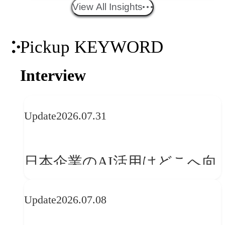
エイティブトレンド──社会
View All Insights
との接点を、ブランドらしい
Pickup KEYWORD
「体験」へ変える
Interview
Update
2026.07.31
日本企業のAI活用はどこへ向
かうべきか──欧州の最新ト
Update
2026.07.08
レンドに見る「人間中心」へ