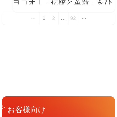
ヨコオ｜「伝統と革新」をひ
とつの世界観に──新VIを体
1
2
…
92
現する会社紹介動画とコーポ
レートサイト トップページ
イベント
改修
Events
View All Events
People
アマナに関わる人々
View All People
Get in Touch
お問い合わせ
お客様向け