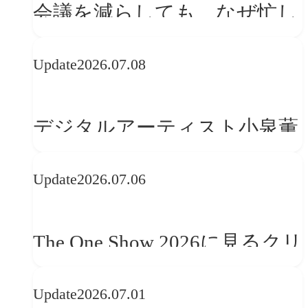
会議を減らしても、なぜ忙し
さは変わらないのか？
Update
2026.07.08
デジタルアーティスト小泉薫
央が語るComfyUI｜生成AIワ
Update
2026.07.06
ークフロー設計と「ノイズと
美意識」
The One Show 2026に見るクリ
エイティブトレンド──社会
Update
2026.07.01
との接点を、ブランドらしい