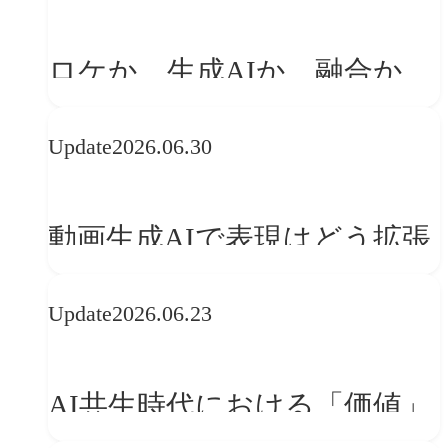
「体験」へ変える
ロケか、生成AIか、融合か
——生成AI時代の映像制作に
Update
2026.06.30
おける「意思決定」のルール
動画生成AIで表現はどう拡張
する？映像ディレクター橋本
Update
2026.06.23
伸吾が語る、AI時代の「プロ
の条件」
AI共生時代における「価値」