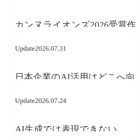
学ぶ「動的ブランディング」
の設計手法
カンヌライオンズ2026受賞作
品に見る最新トレンド
Update
2026.07.31
──「優れたブランド体験」
を事業と組織へどう実装する
日本企業のAI活用はどこへ向
か
かうべきか──欧州の最新ト
Update
2026.07.24
レンドに見る「人間中心」へ
の転換
AI生成では表現できない