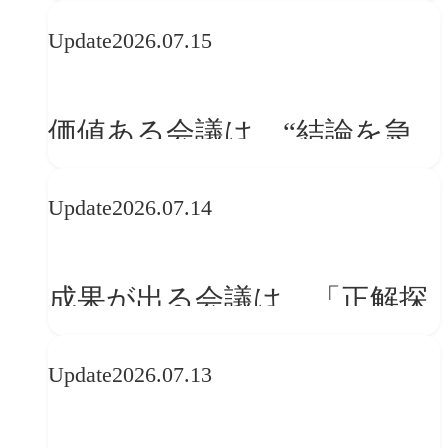
WebGLのメリットと今後の展
Update
2026.07.15
望
価値ある会議は、“結論を急
ぐ場”ではなく“問いを深める
Update
2026.07.14
場”である
成果が出る会議は、「正解探
し」ではない
Update
2026.07.13