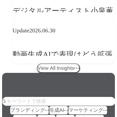
の転換
デジタルアーティスト小泉薫
央が語るComfyUI｜生成AIワ
Update
2026.06.30
ークフロー設計と「ノイズと
美意識」
動画生成AIで表現はどう拡張
する？映像ディレクター橋本
View All Insights
伸吾が語る、AI時代の「プロ
の条件」
人気のkeyword
ブランディング
生成AI
マーケティング