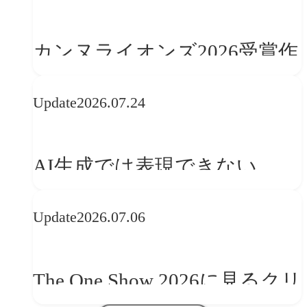
カンヌライオンズ2026受賞作
品に見る最新トレンド
Update
2026.07.24
──「優れたブランド体験」
を事業と組織へどう実装する
AI生成では表現できない
か
WebGLのメリットと今後の展
Update
2026.07.06
望
The One Show 2026に見るクリ