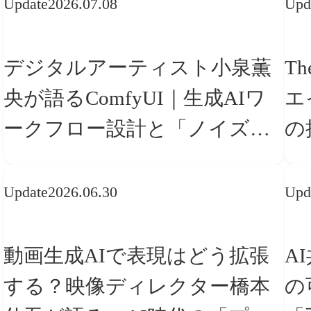
Update
2026.07.08
Upd
デジタルアーティスト小泉薫
Th
央が語るComfyUI｜生成AIワ
エ
ークフロー設計と「ノイズと
の
美意識」
「
Update
2026.06.30
Upd
動画生成AIで表現はどう拡張
A
する？映像ディレクター橋本
の