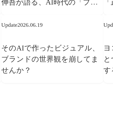
伸吾が語る、AI時代の「プロ
「
の条件」
な
Update
2026.06.19
Upd
そのAIで作ったビジュアル、
ヨ
ブランドの世界観を崩してま
と
せんか？
す
ー