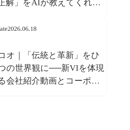
正解」をAIが教えてくれる
ら、人は「心」を動かそう
ate
2026.06.18
コオ｜「伝統と革新」をひ
つの世界観に──新VIを体現
る会社紹介動画とコーポレ
トサイト トップページ改修