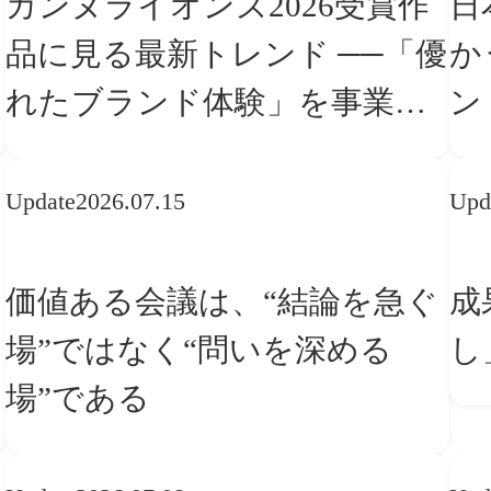
カンヌライオンズ2026受賞作
日
品に見る最新トレンド ──「優
か
れたブランド体験」を事業と
ン
組織へどう実装するか
転
Update
2026.07.15
Upd
価値ある会議は、“結論を急ぐ
成
場”ではなく“問いを深める
し
場”である