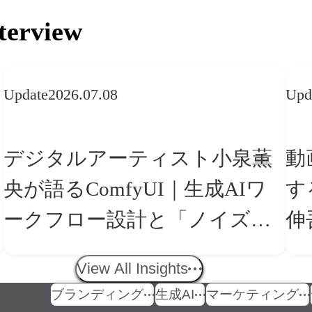
terview
Update
2026.07.08
Upd
デジタルアーティスト小泉薫
動
央が語るComfyUI｜生成AIワ
す
ークフロー設計と「ノイズと
伸
美意識」
の
View All Insights
ブランディング
生成AI
マーケティング