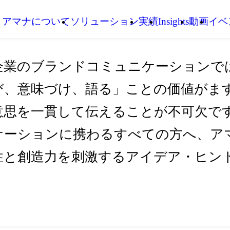
アマナについて
ソリューション
実績
Insights
動画
イベ
企業のブランドコミュニケーションで
び、意味づけ、語る」ことの価値がま
意思を一貫して伝えることが不可欠です。I
ケーションに携わるすべての方へ、アマ
性と創造力を刺激するアイデア・ヒン