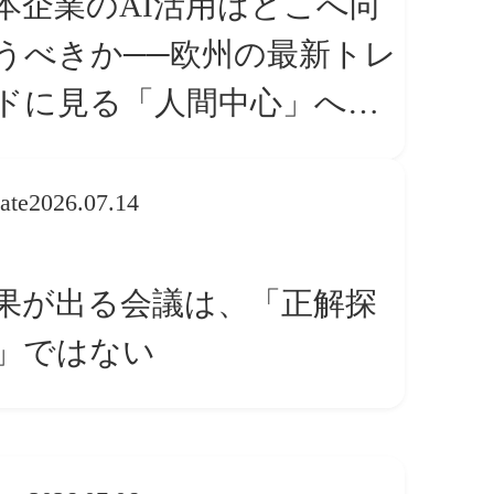
本企業のAI活用はどこへ向
うべきか──欧州の最新トレ
ドに見る「人間中心」への
換
ate
2026.07.14
果が出る会議は、「正解探
」ではない