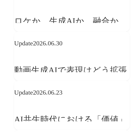
「体験」へ変える
ロケか、生成AIか、融合か
——生成AI時代の映像制作に
Update
2026.06.30
おける「意思決定」のルール
動画生成AIで表現はどう拡張
する？映像ディレクター橋本
Update
2026.06.23
伸吾が語る、AI時代の「プロ
の条件」
AI共生時代における「価値」