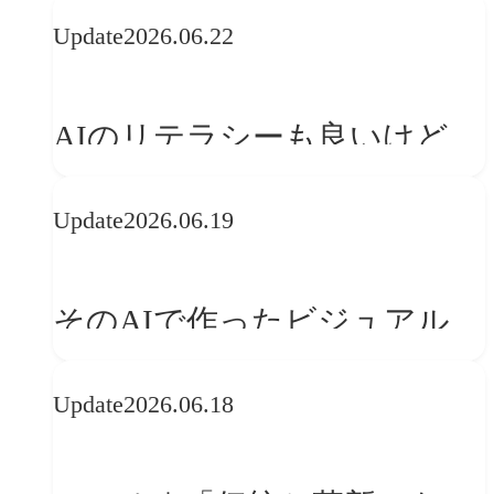
の可能性 | 価値の意味を探る
Update
2026.06.22
「正解」をAIが教えてくれる
なら、人は「心」を動かそう
AIのリテラシーも良いけど、
「着眼点設計」のリテラシー
Update
2026.06.19
は大丈夫か?【POLA春節事例
に学ぶプランニング思考】
そのAIで作ったビジュアル、
ブランドの世界観を崩してま
Update
2026.06.18
せんか？