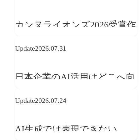
学ぶ「動的ブランディング」
の設計手法
カンヌライオンズ2026受賞作
品に見る最新トレンド
Update
2026.07.31
──「優れたブランド体験」
を事業と組織へどう実装する
日本企業のAI活用はどこへ向
か
かうべきか──欧州の最新ト
Update
2026.07.24
レンドに見る「人間中心」へ
の転換
AI生成では表現できない