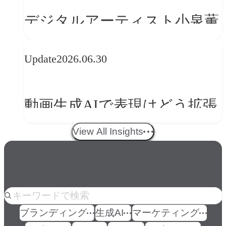
の転換
デジタルアーティスト小泉薫
央が語るComfyUI｜生成AIワ
Update
2026.06.30
ークフロー設計と「ノイズと
美意識」
動画生成AIで表現はどう拡張
する？映像ディレクター橋本
View All Insights
伸吾が語る、AI時代の「プロ
の条件」
人気のkeyword
ブランディング
生成AI
マーケティング