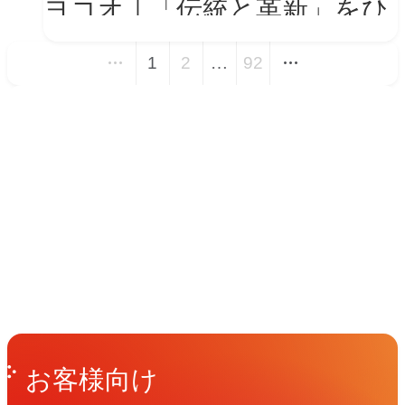
ヨコオ｜「伝統と革新」をひ
とつの世界観に──新VIを体
1
2
…
92
現する会社紹介動画とコーポ
レートサイト トップページ
イベント
改修
Events
View All Events
People
アマナに関わる人々
View All People
Get in Touch
お問い合わせ
お客様向け