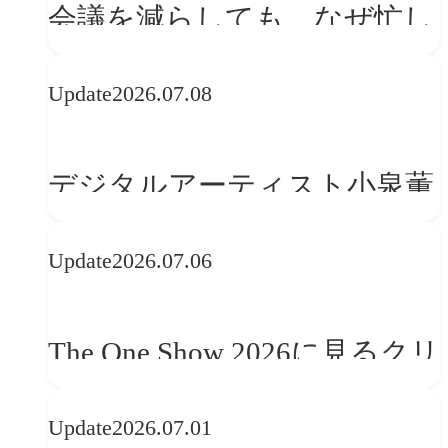
会議を減らしても、なぜ忙し
さは変わらないのか？
Update
2026.07.08
デジタルアーティスト小泉薫
央が語るComfyUI｜生成AIワ
Update
2026.07.06
ークフロー設計と「ノイズと
美意識」
The One Show 2026に見るクリ
エイティブトレンド──社会
Update
2026.07.01
との接点を、ブランドらしい