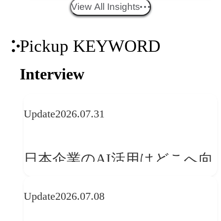
エイティブトレンド──社会
View All Insights
との接点を、ブランドらしい
Pickup KEYWORD
「体験」へ変える
Interview
Update
2026.07.31
日本企業のAI活用はどこへ向
かうべきか──欧州の最新ト
Update
2026.07.08
レンドに見る「人間中心」へ