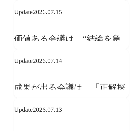
WebGLのメリットと今後の展
Update
2026.07.15
望
価値ある会議は、“結論を急
ぐ場”ではなく“問いを深める
Update
2026.07.14
場”である
成果が出る会議は、「正解探
し」ではない
Update
2026.07.13