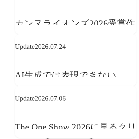
カンヌライオンズ2026受賞作
品に見る最新トレンド
Update
2026.07.24
──「優れたブランド体験」
を事業と組織へどう実装する
AI生成では表現できない
か
WebGLのメリットと今後の展
Update
2026.07.06
望
The One Show 2026に見るクリ