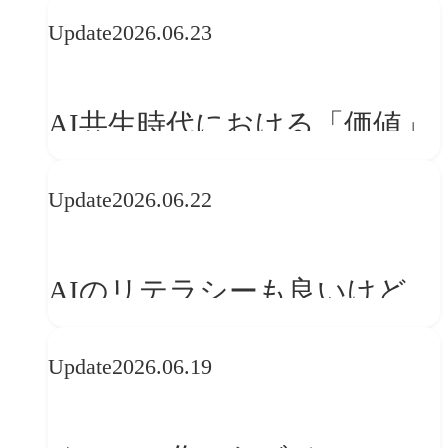
する？映像ディレクター橋本
Update
2026.06.23
伸吾が語る、AI時代の「プロ
の条件」
AI共生時代における「価値」
の可能性 | 価値の意味を探る
Update
2026.06.22
「正解」をAIが教えてくれる
なら、人は「心」を動かそう
AIのリテラシーも良いけど、
「着眼点設計」のリテラシー
Update
2026.06.19
は大丈夫か?【POLA春節事例
に学ぶプランニング思考】