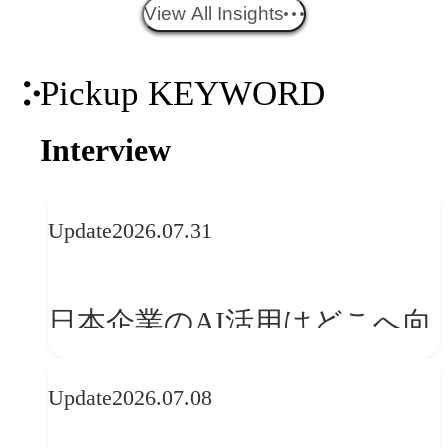
WebGLのメリットと今後の展
View All Insights
望
Pickup KEYWORD
Interview
Update
2026.07.31
日本企業のAI活用はどこへ向
かうべきか──欧州の最新ト
Update
2026.07.08
レンドに見る「人間中心」へ