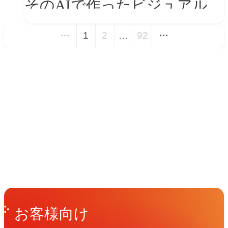
そのAIで作ったビジュアル、
ブランドの世界観を崩してま
1
2
…
92
せんか？
イベント
Events
View All Events
People
アマナに関わる人々
View All People
Get in Touch
お問い合わせ
お客様向け