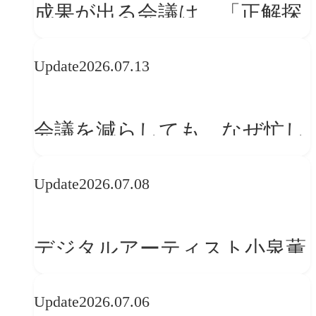
成果が出る会議は、「正解探
し」ではない
Update
2026.07.13
会議を減らしても、なぜ忙し
さは変わらないのか？
Update
2026.07.08
デジタルアーティスト小泉薫
央が語るComfyUI｜生成AIワ
Update
2026.07.06
ークフロー設計と「ノイズと