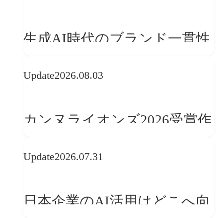
手の脳が「都合よく書き換え
る」メカニズム
生成AI時代のブランド一貫性
とは？OFFF Barcelona 2026に
Update
2026.08.03
学ぶ「動的ブランディング」
の設計手法
カンヌライオンズ2026受賞作
品に見る最新トレンド
Update
2026.07.31
──「優れたブランド体験」
を事業と組織へどう実装する
日本企業のAI活用はどこへ向
か