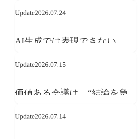
かうべきか──欧州の最新ト
Update
2026.07.24
レンドに見る「人間中心」へ
の転換
AI生成では表現できない
WebGLのメリットと今後の展
Update
2026.07.15
望
価値ある会議は、“結論を急
ぐ場”ではなく“問いを深める
Update
2026.07.14
場”である