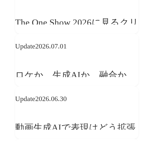
美意識」
The One Show 2026に見るクリ
エイティブトレンド──社会
Update
2026.07.01
との接点を、ブランドらしい
「体験」へ変える
ロケか、生成AIか、融合か
——生成AI時代の映像制作に
Update
2026.06.30
おける「意思決定」のルール
動画生成AIで表現はどう拡張