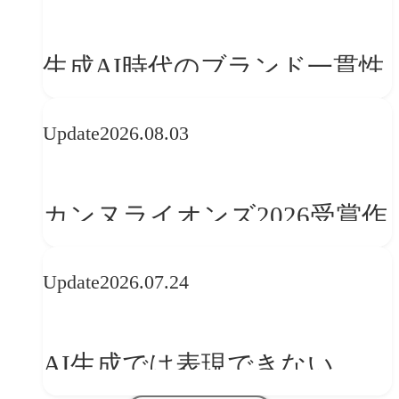
生成AI時代のブランド一貫性
とは？OFFF Barcelona 2026に
Update
2026.08.03
学ぶ「動的ブランディング」
の設計手法
カンヌライオンズ2026受賞作
品に見る最新トレンド
Update
2026.07.24
──「優れたブランド体験」
を事業と組織へどう実装する
AI生成では表現できない
か