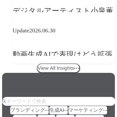
の転換
デジタルアーティスト小泉薫
央が語るComfyUI｜生成AIワ
Update
2026.06.30
ークフロー設計と「ノイズと
美意識」
動画生成AIで表現はどう拡張
する？映像ディレクター橋本
View All Insights
伸吾が語る、AI時代の「プロ
の条件」
人気のkeyword
ブランディング
生成AI
マーケティング