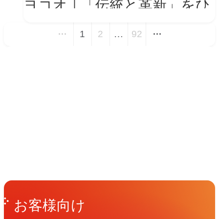
ヨコオ｜「伝統と革新」をひ
とつの世界観に──新VIを体
1
2
…
92
現する会社紹介動画とコーポ
レートサイト トップページ
イベント
改修
Events
View All Events
People
アマナに関わる人々
View All People
Get in Touch
お問い合わせ
お客様向け