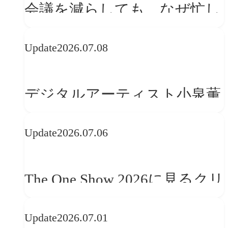
会議を減らしても、なぜ忙し
さは変わらないのか？
Update
2026.07.08
デジタルアーティスト小泉薫
央が語るComfyUI｜生成AIワ
Update
2026.07.06
ークフロー設計と「ノイズと
美意識」
The One Show 2026に見るクリ
エイティブトレンド──社会
Update
2026.07.01
との接点を、ブランドらしい