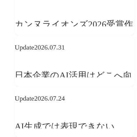
学ぶ「動的ブランディング」
の設計手法
カンヌライオンズ2026受賞作
品に見る最新トレンド
Update
2026.07.31
──「優れたブランド体験」
を事業と組織へどう実装する
日本企業のAI活用はどこへ向
か
かうべきか──欧州の最新ト
Update
2026.07.24
レンドに見る「人間中心」へ
の転換
AI生成では表現できない