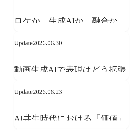
「体験」へ変える
ロケか、生成AIか、融合か
——生成AI時代の映像制作に
Update
2026.06.30
おける「意思決定」のルール
動画生成AIで表現はどう拡張
する？映像ディレクター橋本
Update
2026.06.23
伸吾が語る、AI時代の「プロ
の条件」
AI共生時代における「価値」