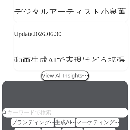
の転換
デジタルアーティスト小泉薫
央が語るComfyUI｜生成AIワ
Update
2026.06.30
ークフロー設計と「ノイズと
美意識」
動画生成AIで表現はどう拡張
する？映像ディレクター橋本
View All Insights
伸吾が語る、AI時代の「プロ
の条件」
人気のkeyword
ブランディング
生成AI
マーケティング