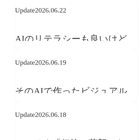
の可能性 | 価値の意味を探る
Update
2026.06.22
「正解」をAIが教えてくれる
なら、人は「心」を動かそう
AIのリテラシーも良いけど、
「着眼点設計」のリテラシー
Update
2026.06.19
は大丈夫か?【POLA春節事例
に学ぶプランニング思考】
そのAIで作ったビジュアル、
ブランドの世界観を崩してま
Update
2026.06.18
せんか？