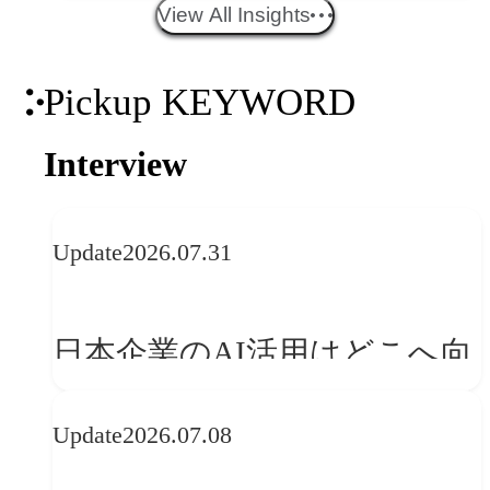
エイティブトレンド──社会
View All Insights
との接点を、ブランドらしい
Pickup KEYWORD
「体験」へ変える
Interview
Update
2026.07.31
日本企業のAI活用はどこへ向
かうべきか──欧州の最新ト
Update
2026.07.08
レンドに見る「人間中心」へ