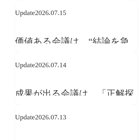
WebGLのメリットと今後の展
Update
2026.07.15
望
価値ある会議は、“結論を急
ぐ場”ではなく“問いを深める
Update
2026.07.14
場”である
成果が出る会議は、「正解探
し」ではない
Update
2026.07.13