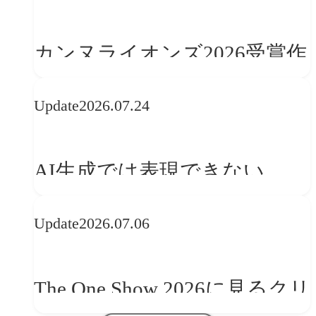
カンヌライオンズ2026受賞作
品に見る最新トレンド
Update
2026.07.24
──「優れたブランド体験」
を事業と組織へどう実装する
AI生成では表現できない
か
WebGLのメリットと今後の展
Update
2026.07.06
望
The One Show 2026に見るクリ