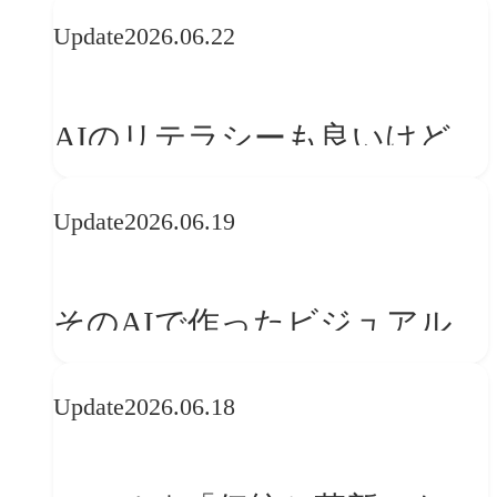
の可能性 | 価値の意味を探る
Update
2026.06.22
「正解」をAIが教えてくれる
なら、人は「心」を動かそう
AIのリテラシーも良いけど、
「着眼点設計」のリテラシー
Update
2026.06.19
は大丈夫か?【POLA春節事例
に学ぶプランニング思考】
そのAIで作ったビジュアル、
ブランドの世界観を崩してま
Update
2026.06.18
せんか？