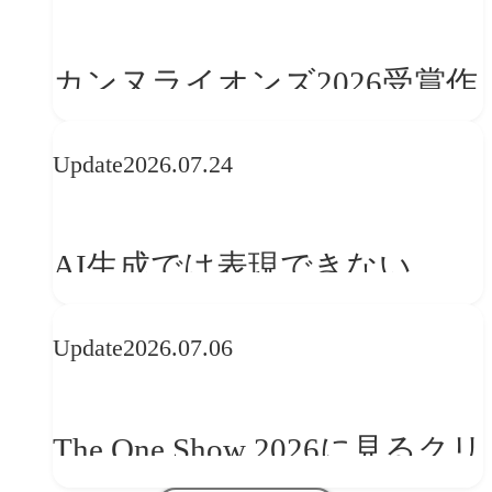
カンヌライオンズ2026受賞作
品に見る最新トレンド
Update
2026.07.24
──「優れたブランド体験」
を事業と組織へどう実装する
AI生成では表現できない
か
WebGLのメリットと今後の展
Update
2026.07.06
望
The One Show 2026に見るクリ