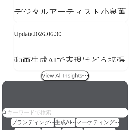
の転換
デジタルアーティスト小泉薫
央が語るComfyUI｜生成AIワ
Update
2026.06.30
ークフロー設計と「ノイズと
美意識」
動画生成AIで表現はどう拡張
する？映像ディレクター橋本
View All Insights
伸吾が語る、AI時代の「プロ
の条件」
人気のkeyword
ブランディング
生成AI
マーケティング