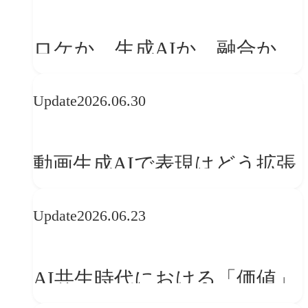
「体験」へ変える
ロケか、生成AIか、融合か
——生成AI時代の映像制作に
Update
2026.06.30
おける「意思決定」のルール
動画生成AIで表現はどう拡張
する？映像ディレクター橋本
Update
2026.06.23
伸吾が語る、AI時代の「プロ
の条件」
AI共生時代における「価値」