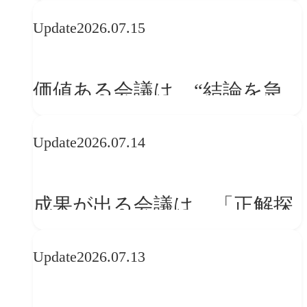
WebGLのメリットと今後の展
Update
2026.07.15
望
価値ある会議は、“結論を急
ぐ場”ではなく“問いを深める
Update
2026.07.14
場”である
成果が出る会議は、「正解探
し」ではない
Update
2026.07.13