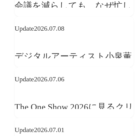
会議を減らしても、なぜ忙し
さは変わらないのか？
Update
2026.07.08
デジタルアーティスト小泉薫
央が語るComfyUI｜生成AIワ
Update
2026.07.06
ークフロー設計と「ノイズと
美意識」
The One Show 2026に見るクリ
エイティブトレンド──社会
Update
2026.07.01
との接点を、ブランドらしい