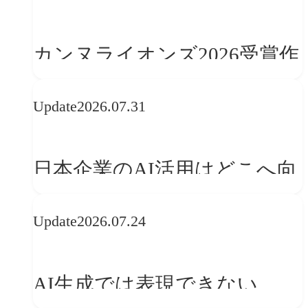
学ぶ「動的ブランディング」
の設計手法
カンヌライオンズ2026受賞作
品に見る最新トレンド
Update
2026.07.31
──「優れたブランド体験」
を事業と組織へどう実装する
日本企業のAI活用はどこへ向
か
かうべきか──欧州の最新ト
Update
2026.07.24
レンドに見る「人間中心」へ
の転換
AI生成では表現できない