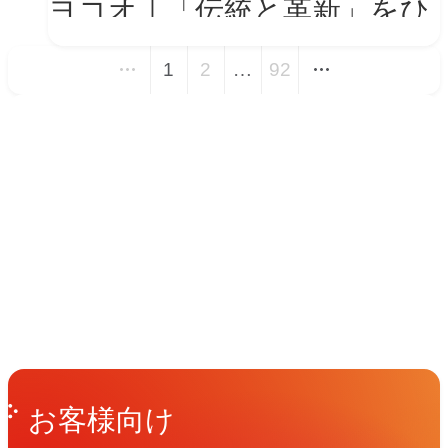
ヨコオ｜「伝統と革新」をひ
とつの世界観に──新VIを体
1
2
…
92
現する会社紹介動画とコーポ
レートサイト トップページ
イベント
改修
Events
View All Events
People
アマナに関わる人々
View All People
Get in Touch
お問い合わせ
お客様向け