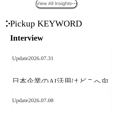
エイティブトレンド──社会
View All Insights
との接点を、ブランドらしい
Pickup KEYWORD
「体験」へ変える
Interview
Update
2026.07.31
日本企業のAI活用はどこへ向
かうべきか──欧州の最新ト
Update
2026.07.08
レンドに見る「人間中心」へ