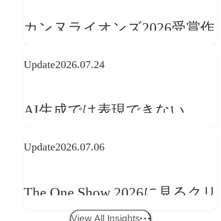
カンヌライオンズ2026受賞作
品に見る最新トレンド
Update
2026.07.24
──「優れたブランド体験」
を事業と組織へどう実装する
AI生成では表現できない
か
WebGLのメリットと今後の展
Update
2026.07.06
望
The One Show 2026に見るクリ
エイティブトレンド──社会
View All Insights