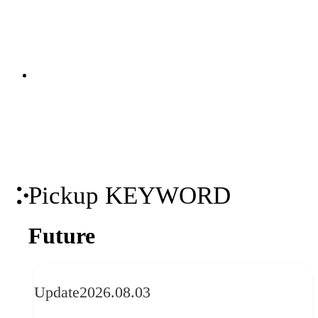
を創造します。アマナならではの各種ビ
ジュアルソリューションを活用し、メッ
関連ソリューション
セージや情報、データを視覚的に表現す
Solutions
ることで、聞き手の心に「伝わる」プレ
ゼンテーションを提供します。
Pickup KEYWORD
Future
Update
2026.08.03