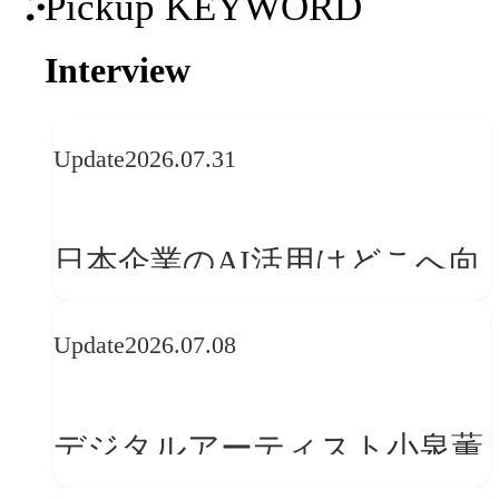
Pickup KEYWORD
Interview
Update
2026.07.31
日本企業のAI活用はどこへ向
かうべきか──欧州の最新ト
Update
2026.07.08
レンドに見る「人間中心」へ
の転換
デジタルアーティスト小泉薫
央が語るComfyUI｜生成AIワ