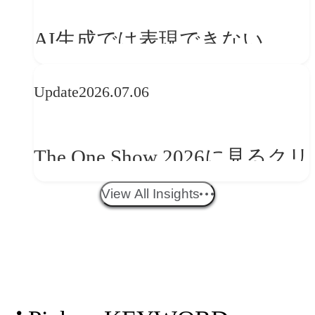
を事業と組織へどう実装する
AI生成では表現できない
か
WebGLのメリットと今後の展
Update
2026.07.06
望
The One Show 2026に見るクリ
エイティブトレンド──社会
View All Insights
との接点を、ブランドらしい
「体験」へ変える