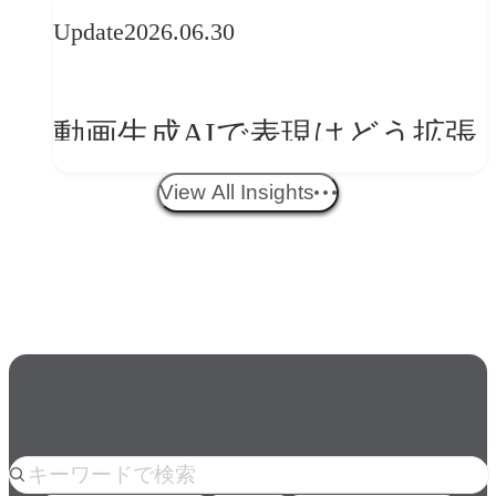
Update
2026.06.30
ークフロー設計と「ノイズと
美意識」
動画生成AIで表現はどう拡張
する？映像ディレクター橋本
View All Insights
伸吾が語る、AI時代の「プロ
の条件」
人気のkeyword