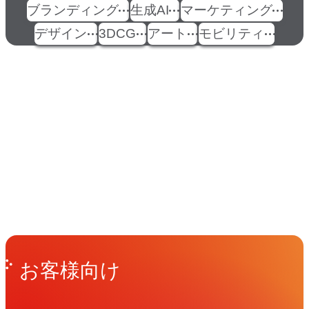
ブランディング
生成AI
マーケティング
デザイン
3DCG
アート
モビリティ
イベント
Events
View All Events
People
アマナに関わる人々
View All People
Get in Touch
お問い合わせ
お客様向け