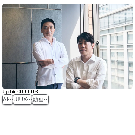
Update
2019.10.08
AI
UIUX
動画