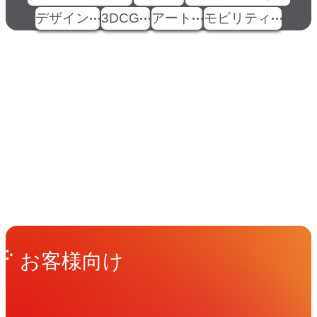
デザイン
3DCG
アート
モビリティ
イベント
Events
View All Events
People
アマナに関わる人々
View All People
Get in Touch
お問い合わせ
お客様向け