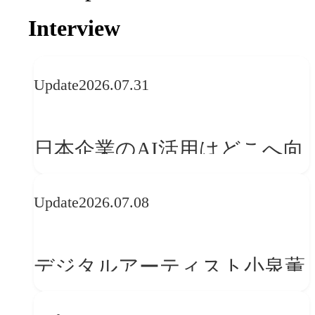
Interview
Update
2026.07.31
日本企業のAI活用はどこへ向
かうべきか──欧州の最新ト
Update
2026.07.08
レンドに見る「人間中心」へ
の転換
デジタルアーティスト小泉薫
央が語るComfyUI｜生成AIワ