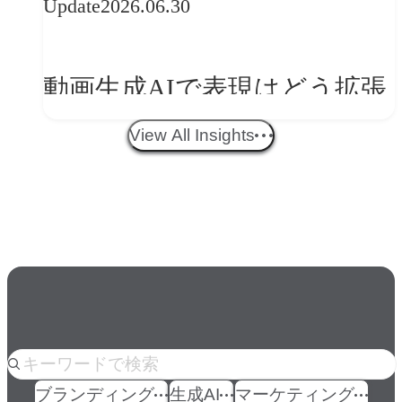
Update
2026.06.30
ークフロー設計と「ノイズと
美意識」
動画生成AIで表現はどう拡張
する？映像ディレクター橋本
View All Insights
伸吾が語る、AI時代の「プロ
の条件」
人気のkeyword
ブランディング
生成AI
マーケティング