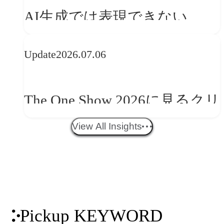
AI生成では表現できない
か
WebGLのメリットと今後の展
Update
2026.07.06
望
The One Show 2026に見るクリ
エイティブトレンド──社会
View All Insights
との接点を、ブランドらしい
「体験」へ変える
Pickup KEYWORD