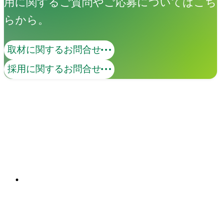
用に関するご質問やご応募についてはこち
らから。
取材に関するお問合せ
コンテンツマーケティング
採用に関するお問合せ
価値あるコンテンツで、ターゲットとの
継続的な接点を創出します。KGI・KPIの
策定から、オウンドメディア・SNS・動
画の企画・制作・運用までを一貫して支
関連ソリューション
援。米国Industry Diveとの日本独占パー
Solutions
トナーシップを背景に、国内外の有力コ
ンテンツを掛け合わせた包括的なマーケ