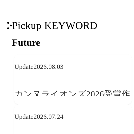
ティング支援を実現します。
Pickup KEYWORD
Future
Update
2026.08.03
カンヌライオンズ2026受賞作
品に見る最新トレンド
Update
2026.07.24
──「優れたブランド体験」
を事業と組織へどう実装する