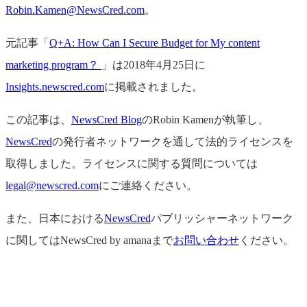
Robin.Kamen@NewsCred.com
。
元記事「
Q+A: How Can I Secure Budget for My content
marketing program？
」は2018年4月25日に
Insights.newscred.com
に掲載されました。
この記事は、
NewsCred Blog
のRobin Kamenが執筆し、
NewsCred
の発行者ネットワークを通して法的ライセンスを
取得しました。ライセンスに関する質問については
legal@newscred.com
にご連絡ください。
また、日本における
NewsCred
パブリッシャーネットワーク
に関してはNewsCred by amanaまで
お問い合わせ
ください。