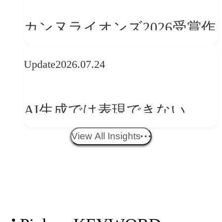
の設計手法
カンヌライオンズ2026受賞作
品に見る最新トレンド
Update
2026.07.24
──「優れたブランド体験」
を事業と組織へどう実装する
AI生成では表現できない
か
WebGLのメリットと今後の展
View All Insights
望