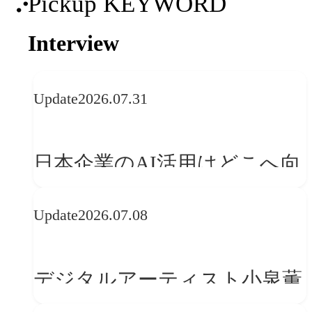
Pickup KEYWORD
Interview
Update
2026.07.31
日本企業のAI活用はどこへ向
かうべきか──欧州の最新ト
Update
2026.07.08
レンドに見る「人間中心」へ
の転換
デジタルアーティスト小泉薫
央が語るComfyUI｜生成AIワ