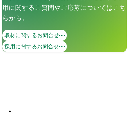
用に関するご質問やご応募についてはこち
らから。
取材に関するお問合せ
コンテンツマーケティング
採用に関するお問合せ
価値あるコンテンツで、ターゲットとの
継続的な接点を創出します。KGI・KPIの
策定から、オウンドメディア・SNS・動
画の企画・制作・運用までを一貫して支
関連ソリューション
援。米国Industry Diveとの日本独占パー
Solutions
トナーシップを背景に、国内外の有力コ
ンテンツを掛け合わせた包括的なマーケ