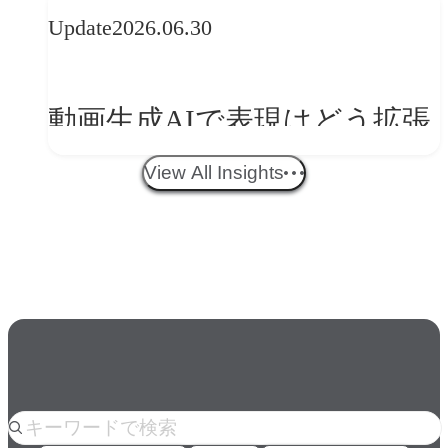
Update
2026.06.30
ークフロー設計と「ノイズと
美意識」
動画生成AIで表現はどう拡張
する？映像ディレクター橋本
View All Insights
伸吾が語る、AI時代の「プロ
の条件」
人気のkeyword