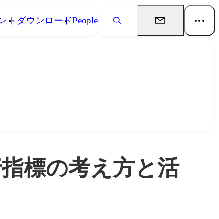
ント
ダウンロード
People
行指標の考え方と活