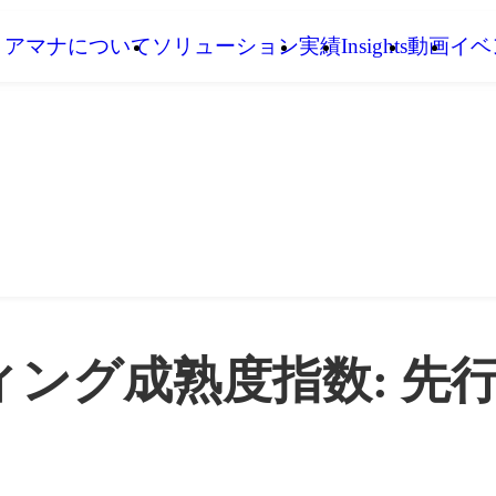
アマナについて
ソリューション
実績
Insights
動画
イベ
ング成熟度指数: 先