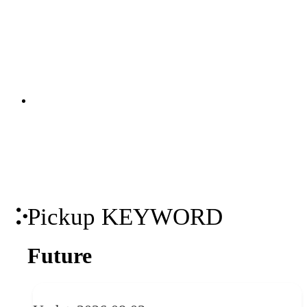
継続的な接点を創出します。KGI・KPIの
策定から、オウンドメディア・SNS・動
画の企画・制作・運用までを一貫して支
関連ソリューション
援。米国Industry Diveとの日本独占パー
Solutions
トナーシップを背景に、国内外の有力コ
ンテンツを掛け合わせた包括的なマーケ
ティング支援を実現します。
Pickup KEYWORD
Future