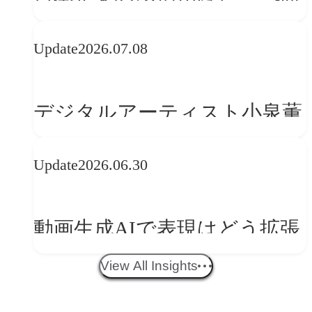
かうべきか──欧州の最新ト
Update
2026.07.08
レンドに見る「人間中心」へ
の転換
デジタルアーティスト小泉薫
央が語るComfyUI｜生成AIワ
Update
2026.06.30
ークフロー設計と「ノイズと
美意識」
動画生成AIで表現はどう拡張
する？映像ディレクター橋本
View All Insights
伸吾が語る、AI時代の「プロ