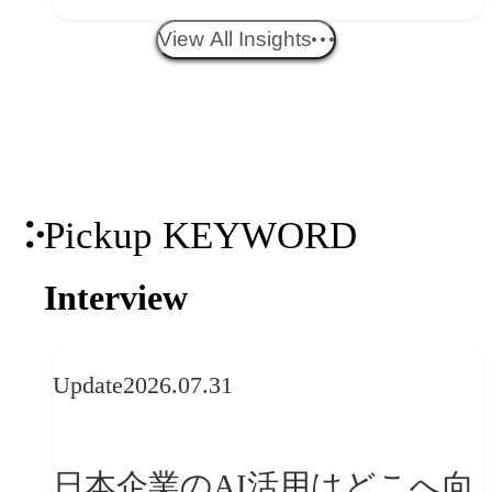
エイティブトレンド──社会
View All Insights
との接点を、ブランドらしい
「体験」へ変える
Pickup KEYWORD
Interview
Update
2026.07.31
日本企業のAI活用はどこへ向