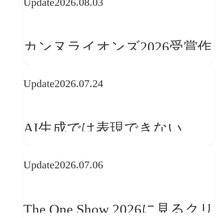
Update
2026.08.03
カンヌライオンズ2026受賞作
品に見る最新トレンド
Update
2026.07.24
──「優れたブランド体験」
を事業と組織へどう実装する
AI生成では表現できない
か
WebGLのメリットと今後の展
Update
2026.07.06
望
The One Show 2026に見るクリ