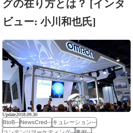
グの在り方とは？ [インタ
ビュー: 小川和也氏]
Update
2018.09.30
BtoB
NewsCred
キュレーション
コンテンツマーケティング
事例