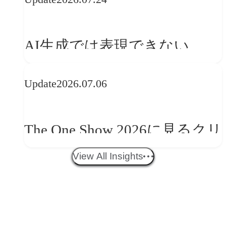
──「優れたブランド体験」
を事業と組織へどう実装する
AI生成では表現できない
か
WebGLのメリットと今後の展
Update
2026.07.06
望
The One Show 2026に見るクリ
エイティブトレンド──社会
View All Insights
との接点を、ブランドらしい
「体験」へ変える