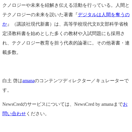
クノロジーや未来を紐解き伝える活動を行っている。人間と
テクノロジーの未来を説いた著書『
デジタルは人間を奪うの
か
』（講談社現代新書）は、高等学校現代文B文部科学省検
定済教科書を始めとした多くの教材や入試問題にも採用さ
れ、テクノロジー教育を担う代表的論著に。その他著書・連
載多数。
白土 啓は
amana
のコンテンツディレクター／キュレーターで
す。
NewsCredのサービスについては、NewsCred by amanaまで
お
問い合わせ
ください。