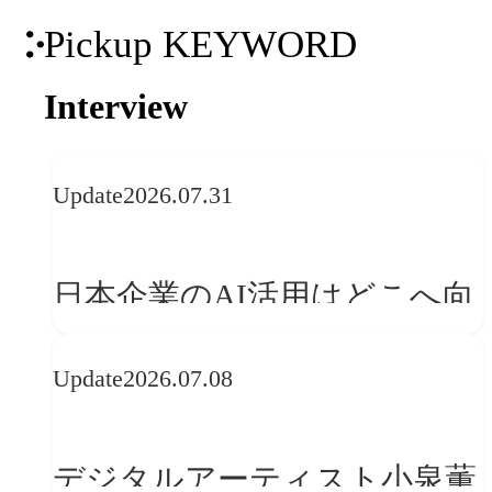
Pickup KEYWORD
Interview
Update
2026.07.31
日本企業のAI活用はどこへ向
かうべきか──欧州の最新ト
Update
2026.07.08
レンドに見る「人間中心」へ
の転換
デジタルアーティスト小泉薫