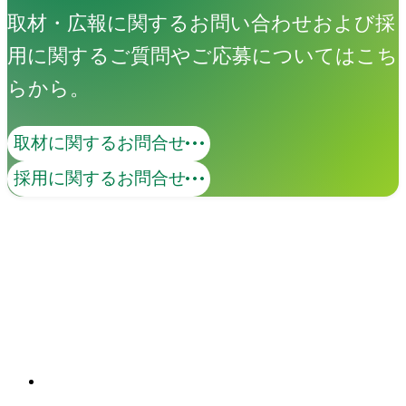
取材・広報に関するお問い合わせおよび採
用に関するご質問やご応募についてはこち
らから。
取材に関するお問合せ
コンテンツマーケティング
採用に関するお問合せ
価値あるコンテンツで、ターゲットとの
継続的な接点を創出します。KGI・KPIの
策定から、オウンドメディア・SNS・動
画の企画・制作・運用までを一貫して支
関連ソリューション
援。米国Industry Diveとの日本独占パー
Solutions
トナーシップを背景に、国内外の有力コ