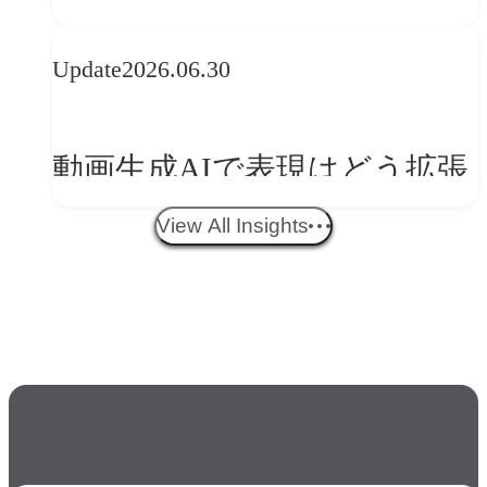
央が語るComfyUI｜生成AIワ
Update
2026.06.30
ークフロー設計と「ノイズと
美意識」
動画生成AIで表現はどう拡張
する？映像ディレクター橋本
View All Insights
伸吾が語る、AI時代の「プロ
の条件」
人気のkeyword