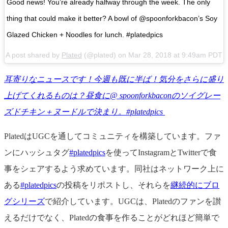
Good news! You’re already halfway through the week. The only
thing that could make it better? A bowl of @spoonforkbacon’s Soy
Glazed Chicken + Noodles for lunch. #platedpics
A post shared by
Plated
(@plated) on Mar 28, 2018 at 9:49am PDT
耳寄りなニュースです！今週も既に半ば！気分をさらに盛り
上げてくれるものは？昼食に@ spoonforkbaconのソイグレー
ズドチキン＋ヌードルで決まり。#platedpics
PlatedはUGCを通してコミュニティを構築しています。ファ
ンにハッシュタグ
#platedpics
を使ってInstagramとTwitterで食
事をシェアするよう求めています。同社はネットワーク上に
ある
#platedpics
の投稿をリポストし、それらを
継続的にブロ
グシリーズ
で紹介しています。UGCは、Platedのファンを讃
えるだけでなく、Platedの食事を作ることがどれほど簡単で