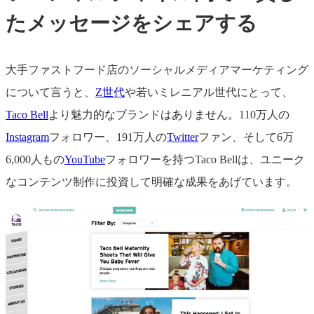
たメッセージをシェアする
大手ファストフード店のソーシャルメディアマーケティング
について言うと、
Z世代
や若いミレニアル世代にとって、
Taco Bell
より魅力的なブランドはありません。110万人の
Instagram
フォロワー、191万人の
Twitter
ファン、そして6万
6,000人もの
YouTube
フォロワーを持つTaco Bellは、ユニーク
なコンテンツ制作に投資して明確な成果をあげています。