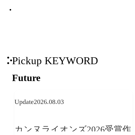
関連ソリューション
援。米国Industry Diveとの日本独占パー
Solutions
トナーシップを背景に、国内外の有力コ
ンテンツを掛け合わせた包括的なマーケ
ティング支援を実現します。
Pickup KEYWORD
Future
Update
2026.08.03
カンヌライオンズ2026受賞作