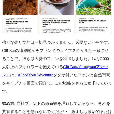
強引な売り文句は一切見つかりません。必要ないからです。
Clif Barの情報開示をブランドのライフスタイルと一致させ
ることで、彼らは大勢のファンを獲得しました。14万7,000
人以上のフォロワーを抱えている
Clif BarのInstagramアカウ
ント
は、
#FeedYourAdventure
タグが付いたファンと自然写真
をキャプチャ画面で紹介し、この戦略をさらに追求していま
す。
始め方:
自社ブランドの価値観を理解しているなら、それを
共有することを恐れないでください。必ずしも政治的または