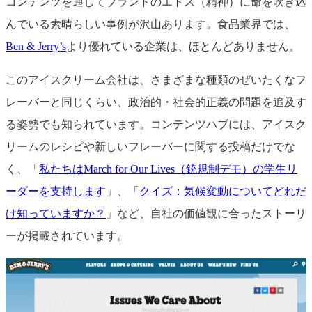
コンテンツを通してブランドのエトス（精神）に命を吹き込
んでいる素晴らしい事例が沢山あります。食品業界では、
Ben & Jerry’s
より優れている企業は、ほとんどありません。
このアイスクリーム会社は、さまざまな種類のぜいたくなフ
レーバーと同じくらい、政治的・社会的正義の問題を追及す
る姿勢でも知られています。コンテンツハブには、アイスク
リームのレシピや新しいフレーバーに関する投稿だけでな
く、「
私たちはMarch for Our Lives（銃規制デモ）の学生リ
ーダーを支持します
」、「
クイズ：気候変動についてどれだ
け知っていますか？
」など、自社の価値観に合ったストーリ
ーが掲載されています。