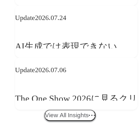
品に見る最新トレンド
Update
2026.07.24
──「優れたブランド体験」
を事業と組織へどう実装する
AI生成では表現できない
か
WebGLのメリットと今後の展
Update
2026.07.06
望
The One Show 2026に見るクリ
エイティブトレンド──社会
View All Insights
との接点を、ブランドらしい
「体験」へ変える