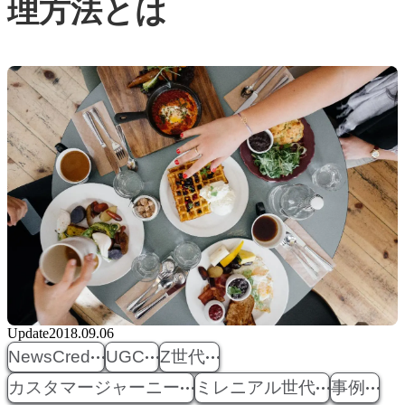
理方法とは
Update
2018.09.06
NewsCred
UGC
Z世代
カスタマージャーニー
ミレニアル世代
事例