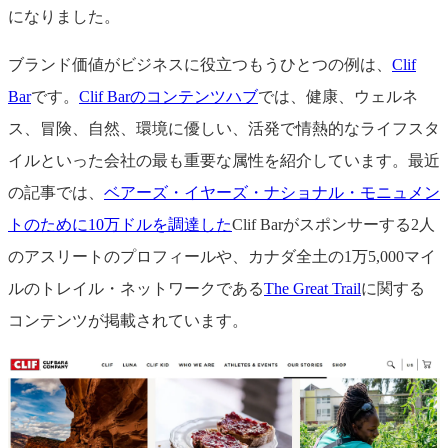
になりました。
ブランド価値がビジネスに役立つもうひとつの例は、
Clif
Bar
です。
Clif Barのコンテンツハブ
では、健康、ウェルネ
ス、冒険、自然、環境に優しい、活発で情熱的なライフスタ
イルといった会社の最も重要な属性を紹介しています。最近
の記事では、
ベアーズ・イヤーズ・ナショナル・モニュメン
トのために10万ドルを調達した
Clif Barがスポンサーする2人
のアスリートのプロフィールや、カナダ全土の1万5,000マイ
ルのトレイル・ネットワークである
The Great Trail
に関する
コンテンツが掲載されています。