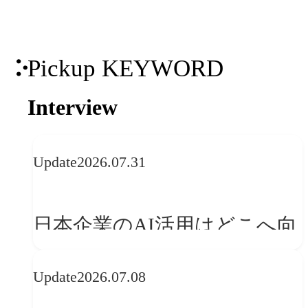
Pickup KEYWORD
Interview
Update
2026.07.31
日本企業のAI活用はどこへ向
かうべきか──欧州の最新ト
Update
2026.07.08
レンドに見る「人間中心」へ