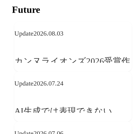
Future
Update
2026.08.03
カンヌライオンズ2026受賞作
品に見る最新トレンド
Update
2026.07.24
──「優れたブランド体験」
を事業と組織へどう実装する
AI生成では表現できない
か
WebGLのメリットと今後の展
Update
2026.07.06