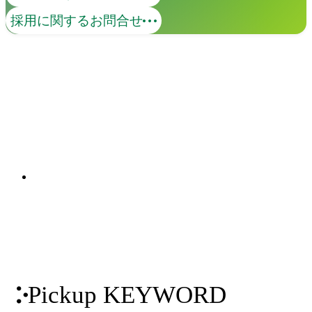
コンテンツマーケティング
採用に関するお問合せ
価値あるコンテンツで、ターゲットとの
継続的な接点を創出します。KGI・KPIの
策定から、オウンドメディア・SNS・動
画の企画・制作・運用までを一貫して支
関連ソリューション
援。米国Industry Diveとの日本独占パー
Solutions
トナーシップを背景に、国内外の有力コ
ンテンツを掛け合わせた包括的なマーケ
ティング支援を実現します。
Pickup KEYWORD