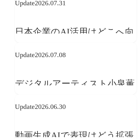
Update
2026.07.31
日本企業のAI活用はどこへ向
かうべきか──欧州の最新ト
Update
2026.07.08
レンドに見る「人間中心」へ
の転換
デジタルアーティスト小泉薫
央が語るComfyUI｜生成AIワ
Update
2026.06.30
ークフロー設計と「ノイズと
美意識」
動画生成AIで表現はどう拡張