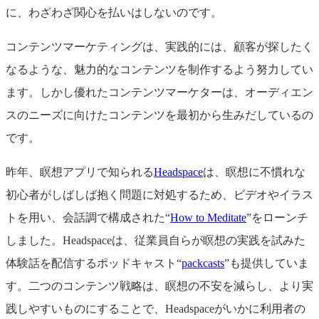
に、わざわざ関心を払いはしないのです。
コンテンツマーケティングは、実践的には、顧客が探したく
なるような、魅力的なコンテンツを制作するよう努力してい
ます。しかし優れたコンテンツマーケターは、オーディエン
スのニーズに向けたコンテンツを最初から生みだしているの
です。
昨年、瞑想アプリで知られる
Headspace
は、瞑想に不慣れな
初心者がしばしば抱く問題に対処するため、ビデオやイラス
トを用い、会話調で構成された“
How to Meditate
”をローンチ
しました。Headspaceは、従業員自らが瞑想の実践を試みた
体験話を配信するポッドキャスト“
packcasts
”も提供していま
す。二つのコンテンツ戦略は、瞑想の不安を減らし、より実
践しやすいものにすることで、Headspaceがいかに利用者の