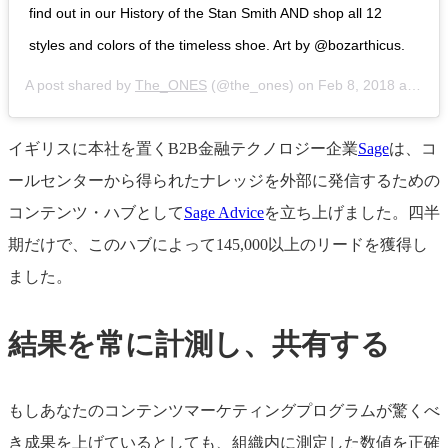
find out in our History of the Stan Smith AND shop all 12
styles and colors of the timeless shoe. Art by @bozarthicus.
A post shared by
The_ONES
(@the_ones) on
Feb 8, 2018 at 8:45am PST
イギリスに本社を置くB2B金融テクノロジー企業
Sage
は、コ
ールセンターから得られたナレッジを外部に発信するための
コンテンツ・ハブとして
Sage Advice
を立ち上げました。四半
期だけで、このハブによって145,000以上のリードを獲得し
ました。
結果を常に計測し、共有する
もしあなたのコンテンツマーケティングプログラムが驚くべ
き成果を上げているとしても、組織内に測定した数値を正確