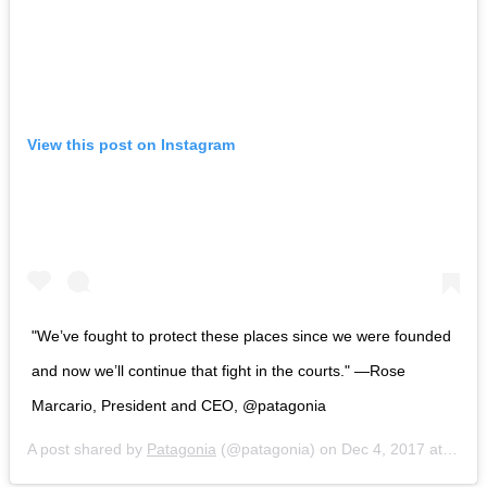
View this post on Instagram
"We’ve fought to protect these places since we were founded
and now we’ll continue that fight in the courts." —Rose
Marcario, President and CEO, @patagonia
A post shared by
Patagonia
(@patagonia) on
Dec 4, 2017 at 3:54pm PST