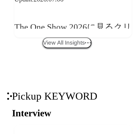
望
The One Show 2026に見るクリ
エイティブトレンド──社会
View All Insights
との接点を、ブランドらしい
「体験」へ変える
Pickup KEYWORD
Interview