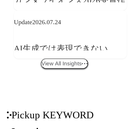
カンヌライオンズ2026受賞作
品に見る最新トレンド
Update
2026.07.24
──「優れたブランド体験」
を事業と組織へどう実装する
AI生成では表現できない
か
WebGLのメリットと今後の展
View All Insights
望
Pickup KEYWORD