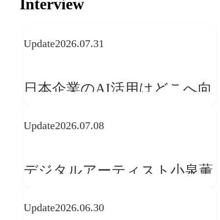
Interview
Update
2026.07.31
日本企業のAI活用はどこへ向
かうべきか──欧州の最新ト
Update
2026.07.08
レンドに見る「人間中心」へ
の転換
デジタルアーティスト小泉薫
央が語るComfyUI｜生成AIワ
Update
2026.06.30
ークフロー設計と「ノイズと