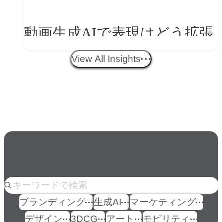
美意識」
動画生成AIで表現はどう拡張
する？映像ディレクター橋本
View All Insights
伸吾が語る、AI時代の「プロ
の条件」
人気のkeyword
ブランディング
生成AI
マーケティング
デザイン
3DCG
アート
モビリティ