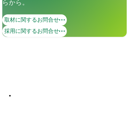
らから。
取材に関するお問合せ
コンテンツマーケティング
採用に関するお問合せ
価値あるコンテンツで、ターゲットとの
継続的な接点を創出します。KGI・KPIの
策定から、オウンドメディア・SNS・動
画の企画・制作・運用までを一貫して支
関連ソリューション
援。米国Industry Diveとの日本独占パー
Solutions
トナーシップを背景に、国内外の有力コ
ンテンツを掛け合わせた包括的なマーケ
ティング支援を実現します。