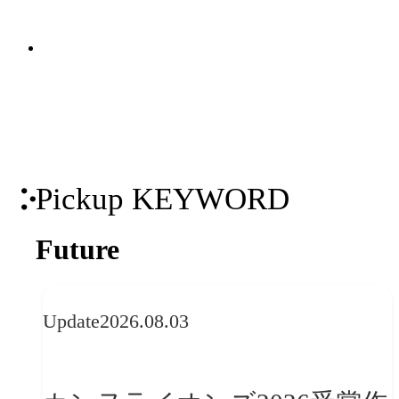
す。モビリティに特化したcroobi、感覚
関連ソリューション
的効果を表現するVFXや、豊富な背景デ
Solutions
ータを活かした景観表現など、「表現」
へのこだわりが質の高さを生み出しま
す。効率的制作を実現するV.I.A.
PRODUCTSなど特化型ソリューションも
展開しています。
Pickup KEYWORD
Future
Update
2026.08.03