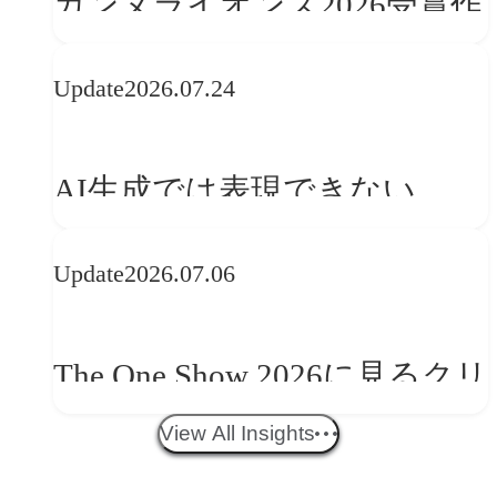
カンヌライオンズ2026受賞作
品に見る最新トレンド
Update
2026.07.24
──「優れたブランド体験」
を事業と組織へどう実装する
AI生成では表現できない
か
WebGLのメリットと今後の展
Update
2026.07.06
望
The One Show 2026に見るクリ
エイティブトレンド──社会
View All Insights
との接点を、ブランドらしい