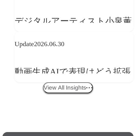
の転換
デジタルアーティスト小泉薫
央が語るComfyUI｜生成AIワ
Update
2026.06.30
ークフロー設計と「ノイズと
美意識」
動画生成AIで表現はどう拡張
する？映像ディレクター橋本
View All Insights
伸吾が語る、AI時代の「プロ
の条件」