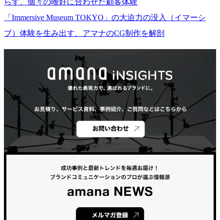
らす、個々の嗜好に合わせた顧客体験
「Immersive Museum TOKYO」の大迫力の没入（イマーシ
ブ）体験を生み出す、アマナのCG制作を解剖