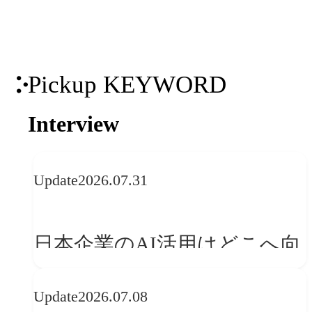
「体験」へ変える
Pickup KEYWORD
Interview
Update
2026.07.31
日本企業のAI活用はどこへ向
かうべきか──欧州の最新ト
Update
2026.07.08
レンドに見る「人間中心」へ