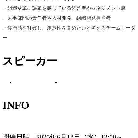
・組織変革に課題を感じている経営者やマネジメント層
・人事部門の責任者や人材開発・組織開発担当者
・停滞感を打破し、創造性を高めたいと考えるチームリーダ
山口 周
山根 尭
ー
独立研究者／著作家
株式会社アマナ／ク
スピーカー
／パブリックスピー
リエイティブサイエ
カー／株式会社ライ
ンティスト
プニッツ代表
INFO
開催日時
2025年6月18日（水）12:00～