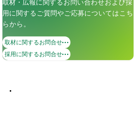
取材・広報に関するお問い合わせおよび採
用に関するご質問やご応募についてはこち
Great RIVER
らから。
取材に関するお問合せ
創造性の高い人材が、組織の内側へ。事
採用に関するお問合せ
業・ブランド・組織・人—あらゆる活動
に寄り添い、共に手を動かしながら、変
革を生み出す力を、企業の中から育てま
関連ソリューション
す。
Solutions
イベント
Events
View All Events