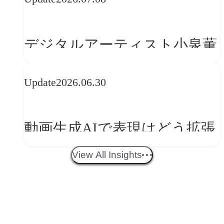
レンドに見る「人間中心」へ
の転換
デジタルアーティスト小泉薫
央が語るComfyUI｜生成AIワ
Update
2026.06.30
ークフロー設計と「ノイズと
美意識」
動画生成AIで表現はどう拡張
する？映像ディレクター橋本
View All Insights
伸吾が語る、AI時代の「プロ
の条件」