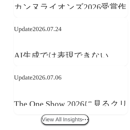
カンヌライオンズ2026受賞作
品に見る最新トレンド
Update
2026.07.24
──「優れたブランド体験」
を事業と組織へどう実装する
AI生成では表現できない
か
WebGLのメリットと今後の展
Update
2026.07.06
望
The One Show 2026に見るクリ
エイティブトレンド──社会
View All Insights
との接点を、ブランドらしい