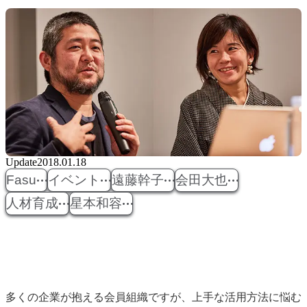
Update
2018.01.18
Fasu
イベント
遠藤幹子
会田大也
人材育成
星本和容
多くの企業が抱える会員組織ですが、上手な活用方法に悩む