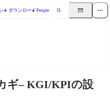
ント
ダウンロード
People
– KGI/KPIの設