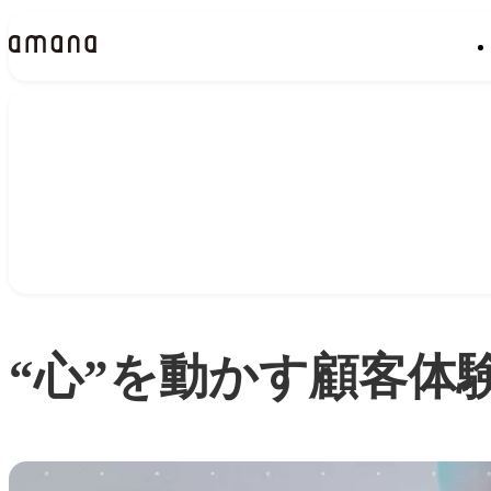
Insights
インサイト
“心”を動かす顧客体