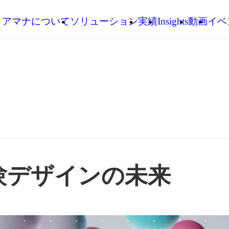
アマナについて
ソリューション
実績
Insights
動画
イベ
験デザインの未来