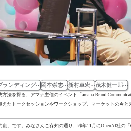
ブランディング
岡本崇志
新村卓宏
茂木健一郎
ナ主催のイベント「amana Brand Communication Da
迎えたトークセッションやワークショップ、マーケットの今と未
創」です。みなさんご存知の通り、昨年11月にOpenAI社の「C